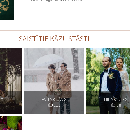
SAISTĪTIE KĀZU STĀSTI
EX
EVITA & JĀNIS
LIINA & OLEG
211
68