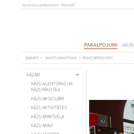
Jautā kāzu profesionālim
Kontakti
PAKALPOJUMI
JAUN
SĀKUMS
>
SKAISTUMKOPŠANA
>
RĪGAS BĀRDDZINIS
KĀZĀM
KĀZU AĢENTŪRAS UN
KĀZU RĪKOTĀJI
KĀZU AKSESUĀRI
KĀZU AKTIVITĀTES
KĀZU APAKŠVEĻA
KĀZU APAVI