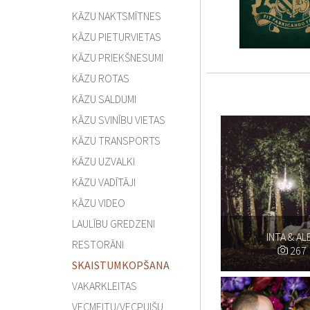
KĀZU NAKTSMĪTNES
KĀZU PIETURVIETAS
KĀZU PRIEKŠNESUMI
KĀZU ROTAS
KĀZU SALDUMI
KĀZU SVINĪBU VIETAS
KĀZU TRANSPORTS
KĀZU UZVALKI
KĀZU VADĪTĀJI
KĀZU VIDEO
LAULĪBU GREDZENI
INTA & AL
RESTORĀNI
267
SKAISTUMKOPŠANA
VAKARKLEITAS
VECMEITU/VECPUIŠU