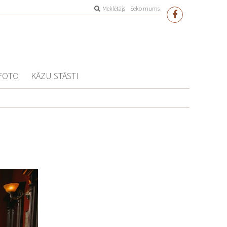
Meklētājs
Seko mums
FOTO
KĀZU STĀSTI