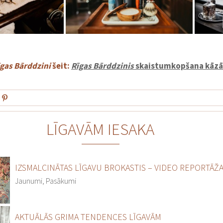
gas Bārddzini
šeit:
Rīgas Bārddzinis
skaistumkopšana kāzā
LĪGAVĀM IESAKA
IZSMALCINĀTAS LĪGAVU BROKASTIS – VIDEO REPORTĀŽ
Jaunumi, Pasākumi
AKTUĀLĀS GRIMA TENDENCES LĪGAVĀM