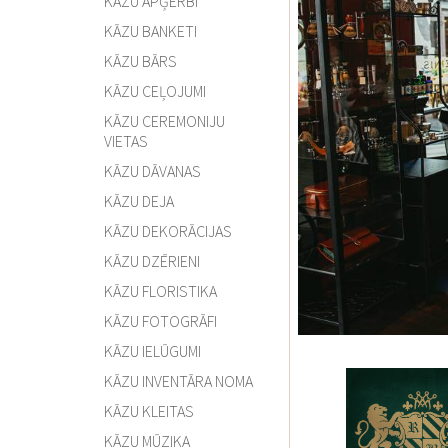
KĀZU APĢĒRBI
KĀZU BANKETI
KĀZU BĀRS
KĀZU CEĻOJUMI
KĀZU CEREMONIJU
VIETAS
KĀZU DĀVANAS
KĀZU DEJA
KĀZU DEKORĀCIJAS
KĀZU DZĒRIENI
KĀZU FLORISTIKA
KĀZU FOTOGRĀFI
KĀZU IELŪGUMI
KĀZU INVENTĀRA NOMA
KĀZU KLEITAS
KĀZU MŪZIKA