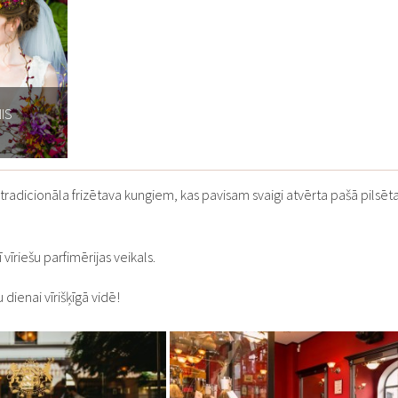
NIS
tradicionāla frizētava kungiem, kas pavisam svaigi atvērta pašā pilsēt
ī vīriešu parfimērijas veikals.
 dienai vīrišķīgā vidē!