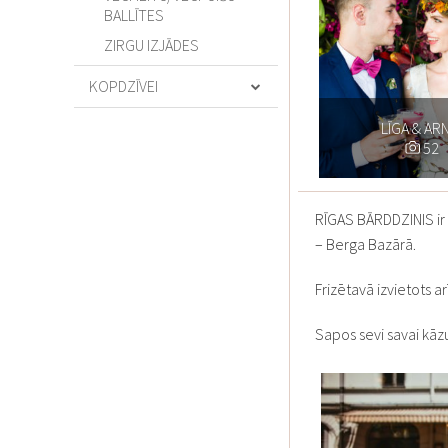
BALLĪTES
ZIRGU IZJĀDES
KOPDZĪVEI
ATTIECĪBU TRENERIS
LĪGA & AR
BĒRNIEM
52
DĀVANAS SVĒTKIEM
FLORISTIKA
RĪGAS BĀRDDZINIS ir 
ĢIMENES FOTOSESIJAS
– Berga Bazārā.
MEISTARKLASES
Frizētavā izvietots ar
MODE
PASĀKUMI
Sapos sevi savai kāzu