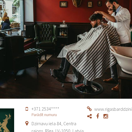
+371 2534****
www.rigasbarddzinis
Parādīt numuru
Dzirnavu iela 84, Centra
rajons, Rīga, LV-1050, Latvia