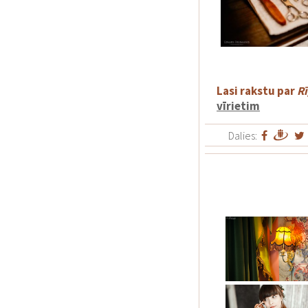
Lasi rakstu par
Rī
vīrietim
Dalies: