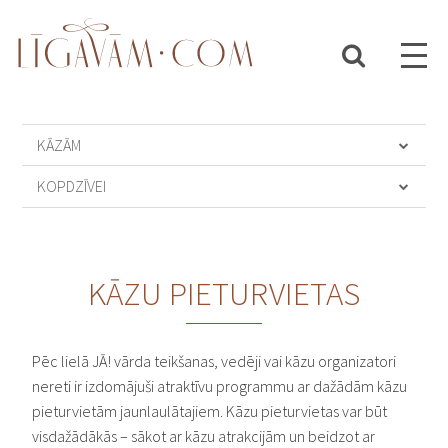
KĀZĀM
KĀZU AĢENTŪRAS UN KĀZU RĪKOTĀJI
KOPDZĪVEI
KĀZU AKSESUĀRI
ATTIECĪBU TRENERIS
KĀZU AKTIVITĀTES
BĒRNIEM
KĀZU APAKŠVEĻA
DĀVANAS SVĒTKIEM
KĀZU PIETURVIETAS
KĀZU APAVI
FLORISTIKA
KĀZU APĢĒRBI
ĢIMENES FOTOSESIJAS
KĀZU BANKETI
Pēc lielā JĀ! vārda teikšanas, vedēji vai kāzu organizatori
MEISTARKLASES
KĀZU BĀRS
nereti ir izdomājuši atraktīvu programmu ar dažādām kāzu
MODE
pieturvietām jaunlaulātajiem. Kāzu pieturvietas var būt
KĀZU CEĻOJUMI
PASĀKUMI
visdažādākās – sākot ar kāzu atrakcijām un beidzot ar
KĀZU CEREMONIJU VIETAS