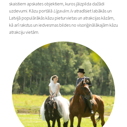
skaistiem apskates objektiem, kuros jāizpilda dažādi
KĀZU DĀVANAS
uzdevumi. Kāzu portālā
Līgavām.lv
atradīsiet labākās un
KĀZU DEJA
Latvijā populārākās kāzu pieturvietas un atrakcijas kāzām,
KĀZU DEKORĀCIJAS
kā arī rakstus un iedvesmas bildes no visoriģinālākajām kāzu
atrakciju vietām.
KĀZU DZĒRIENI
KĀZU FLORISTIKA
KĀZU FOTOGRĀFI
KĀZU IELŪGUMI
KĀZU INVENTĀRA NOMA
KĀZU KLEITAS
KĀZU MŪZIKA
KĀZU NAKTSMĪTNES
KĀZU PIETURVIETAS
KĀZU PRIEKŠNESUMI
KĀZU ROTAS
KĀZU SALDUMI