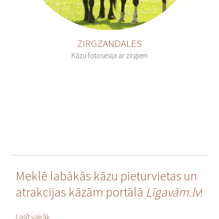
KĀZU SVINĪBU VIETAS
KĀZU TRANSPORTS
ZIRGZANDALES
KĀZU UZVALKI
Kāzu fotosesija ar zirgiem
KĀZU VADĪTĀJI
KĀZU VIDEO
LAULĪBU GREDZENI
RESTORĀNI
SKAISTUMKOPŠANA
VAKARKLEITAS
VECMEITU/VECPUIŠU BALLĪTES
ZIRGU IZJĀDES
Meklē labākās kāzu pieturvietas un
atrakcijas kāzām portālā
Līgavām.lv
!
Lai izdotos atrast vislabākās un oriģinālākās kāzu
Lasīt vairāk