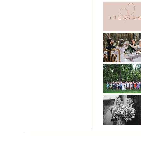
KĀZU FLORISTIKA
KĀZU FOTOGRĀFI
KĀZU IELŪGUMI
KĀZU INVENTĀRA NOMA
KĀZU KLEITAS
KĀZU MŪZIKA
KĀZU NAKTSMĪTNES
KĀZU PIETURVIETAS
KĀZU PRIEKŠNESUMI
KĀZU ROTAS
KĀZU SALDUMI
KĀZU SVINĪBU VIETAS
KĀZU TRANSPORTS
KĀZU UZVALKI
KĀZU VADĪTĀJI