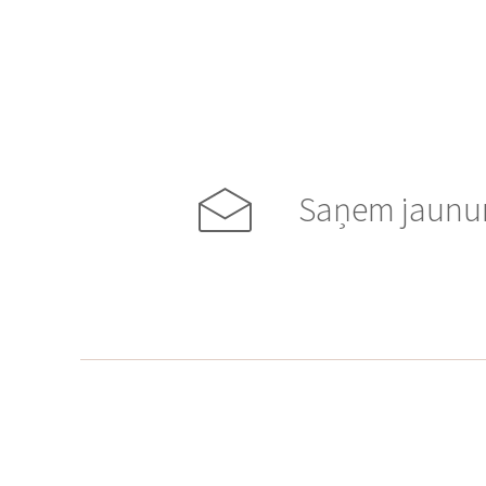
KĀZU VIDEO
LAULĪBU GREDZENI
RESTORĀNI
SKAISTUMKOPŠANA
VAKARKLEITAS
VECMEITU/VECPUIŠU
BALLĪTES
Saņem jaunum
ZIRGU IZJĀDES