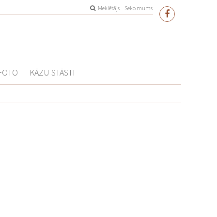
Meklētājs
Seko mums
FOTO
KĀZU STĀSTI