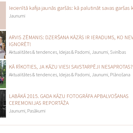
Iecienītā kafija jaunās garšās: kā palutināt savas garšas 
Jaunumi
ARVIS ZĒMANIS: DZERŠANA KĀZĀS IR IERADUMS, KO NE
IGNORĒT!
Aktualitātes & tendences, Idejas & Padomi, Jaunumi, Svinības
KĀ RĪKOTIES, JA KĀZU VIESI SAVSTARPĒJI NESAPROTAS?
Aktualitātes & tendences, Idejas & Padomi, Jaunumi, Plānošana
LABĀKĀ 2015. GADA KĀZU FOTOGRĀFA APBALVOŠANAS
CEREMONIJAS REPORTĀŽA
Jaunumi, Pasākumi