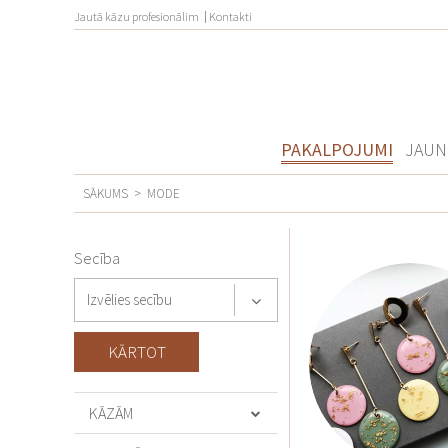
Jautā kāzu profesionālim
Kontakti
PAKALPOJUMI
JAUN
SĀKUMS
>
MODE
Secība
Izvēlies secību
KĀZĀM
KĀZU AĢENTŪRAS UN