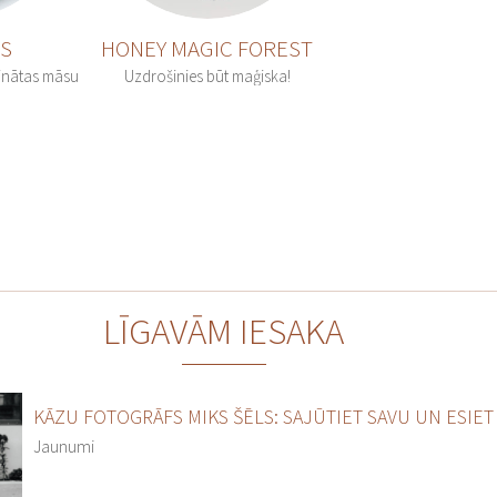
RS
HONEY MAGIC FOREST
rinātas māsu
Uzdrošinies būt maģiska!
LĪGAVĀM IESAKA
KĀZU FOTOGRĀFS MIKS ŠĒLS: SAJŪTIET SAVU UN ESIET 
Jaunumi