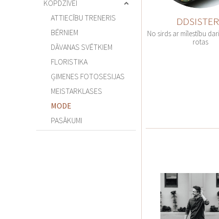
KOPDZĪVEI
KĀZU RĪKOTĀJI
ATTIECĪBU TRENERIS
DDSISTE
KĀZU AKSESUĀRI
BĒRNIEM
No sirds ar mīlestību da
KĀZU AKTIVITĀTES
rotas
DĀVANAS SVĒTKIEM
KĀZU APAKŠVEĻA
FLORISTIKA
KĀZU APAVI
ĢIMENES FOTOSESIJAS
KĀZU APĢĒRBI
MEISTARKLASES
KĀZU BANKETI
MODE
KĀZU BĀRS
PASĀKUMI
KĀZU CEĻOJUMI
KĀZU CEREMONIJU
VIETAS
KĀZU DĀVANAS
KĀZU DEJA
KĀZU DEKORĀCIJAS
KĀZU DZĒRIENI