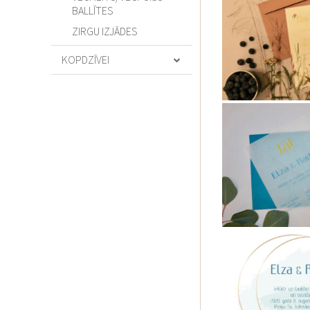
BALLĪTES
ZIRGU IZJĀDES
KOPDZĪVEI
ATTIECĪBU TRENERIS
BĒRNIEM
DĀVANAS SVĒTKIEM
FLORISTIKA
ĢIMENES FOTOSESIJAS
MEISTARKLASES
MODE
PASĀKUMI