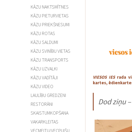
KĀZU NAKTSMĪTNES
KĀZU PIETURVIETAS
KĀZU PRIEKŠNESUMI
KĀZU ROTAS
KĀZU SALDUMI
KĀZU SVINĪBU VIETAS
KĀZU TRANSPORTS
KĀZU UZVALKI
VIESOS IES
rada vi
KĀZU VADĪTĀJI
kartes, ēdienkartes,
KĀZU VIDEO
LAULĪBU GREDZENI
Dod ziņu –
RESTORĀNI
SKAISTUMKOPŠANA
VAKARKLEITAS
VECMEITU/VECPUIŠU