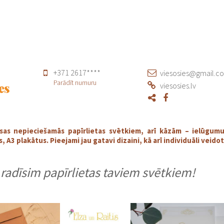
+371 2617****
viesosies@gmail.c
Parādīt numuru
viesosies.lv
sas nepieciešamās papīrlietas svētkiem, arī kāzām – ielūgumu
 A3 plakātus. Pieejami jau gatavi dizaini, kā arī individuāli veidot
 radīsim papīrlietas taviem svētkiem!