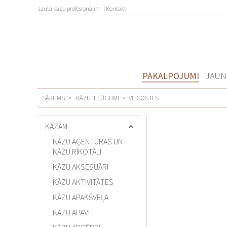
Jautā kāzu profesionālim
Kontakti
PAKALPOJUMI
JAUN
SĀKUMS
>
KĀZU IELŪGUMI
>
VIESOS IES
KĀZĀM
KĀZU AĢENTŪRAS UN
KĀZU RĪKOTĀJI
KĀZU AKSESUĀRI
KĀZU AKTIVITĀTES
KĀZU APAKŠVEĻA
KĀZU APAVI