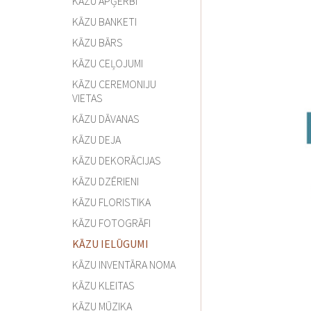
KĀZU APĢĒRBI
KĀZU BANKETI
KĀZU BĀRS
KĀZU CEĻOJUMI
KĀZU CEREMONIJU
VIETAS
KĀZU DĀVANAS
KĀZU DEJA
KĀZU DEKORĀCIJAS
KĀZU DZĒRIENI
KĀZU FLORISTIKA
KĀZU FOTOGRĀFI
KĀZU IELŪGUMI
KĀZU INVENTĀRA NOMA
KĀZU KLEITAS
KĀZU MŪZIKA