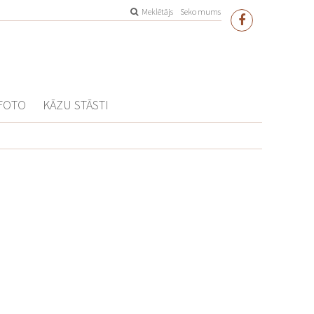
Meklētājs
Seko mums
FOTO
KĀZU STĀSTI