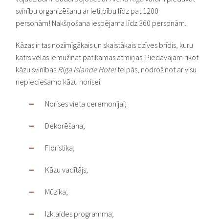
svinību organizēšanu ar ietilpību līdz pat 1200
personām! Nakšņošana iespējama līdz 360 personām.
Kāzas ir tas nozīmīgākais un skaistākais dzīves brīdis, kuru
katrs vēlas iemūžināt patīkamās atmiņās. Piedāvājam rīkot
kāzu svinības
Riga Islande Hotel
telpās, nodrošinot ar visu
nepieciešamo kāzu norisei:
Norises vieta ceremonijai;
Dekorēšana;
Floristika;
Kāzu vadītājs;
Mūzika;
Izklaides programma;