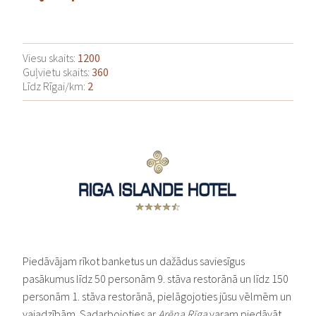
KĀZU SVINĪBU VIETAS
KĀZU TRANSPORTS
Viesu skaits:
1200
KĀZU UZVALKI
Guļvietu skaits:
360
KĀZU VADĪTĀJI
Līdz Rīgai/km:
2
KĀZU VIDEO
LAULĪBU GREDZENI
RESTORĀNI
SKAISTUMKOPŠANA
VAKARKLEITAS
VECMEITU/VECPUIŠU BALLĪTES
ZIRGU IZJĀDES
Piedāvājam rīkot banketus un dažādus saviesīgus
pasākumus līdz 50 personām 9. stāva restorānā un līdz 150
personām 1. stāva restorānā, pielāgojoties jūsu vēlmēm un
vajadzībām. Sadarbojoties ar
Arēna Rīga
varam piedāvāt