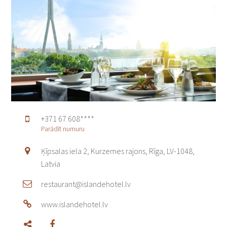
KĀZU DĀVANAS
KĀZU DEJA
KĀZU DEKORĀCIJAS
KĀZU DZĒRIENI
KĀZU FLORISTIKA
KĀZU FOTOGRĀFI
KĀZU IELŪGUMI
+371 67 608****
KĀZU INVENTĀRA NOMA
Parādīt numuru
KĀZU KLEITAS
KĀZU MŪZIKA
Ķīpsalas iela 2, Kurzemes rajons, Rīga, LV-1048,
Latvia
KĀZU NAKTSMĪTNES
KĀZU PIETURVIETAS
restaurant@islandehotel.lv
KĀZU PRIEKŠNESUMI
www.islandehotel.lv
KĀZU ROTAS
KĀZU SALDUMI