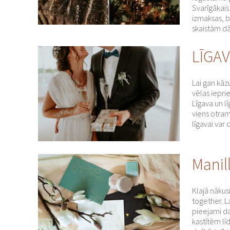
Svarīgākais
izmaksas, 
skaistām dā
LĪGA
Lai gan kāz
vēlas iepri
Līgava un l
viens otram
līgavai var
Manil
Klajā nākus
together. L
pieejami d
kastītēm lī