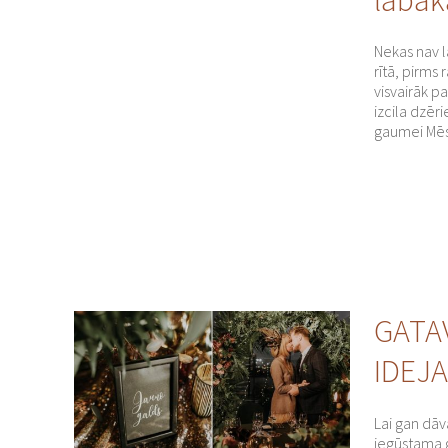
Nekas nav l
rītā, pirms 
visvairāk pa
izcila dzēr
gaumei Mē
GATA
IDEJ
Lai gan dāv
iegūstama 