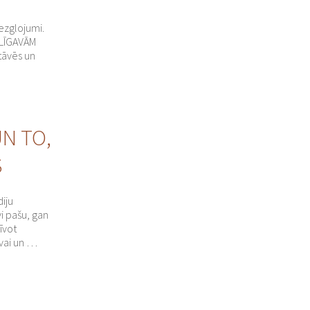
ezglojumi.
. LĪGAVĀM
stāvēs un
N TO,
S
diju
i pašu, gan
īvot
 vai un …