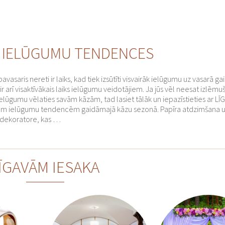
 IELŪGUMU TENDENCES
avasaris nereti ir laiks, kad tiek izsūtīti visvairāk ielūgumu uz vasarā 
r arī visaktīvākais laiks ielūgumu veidotājiem. Ja jūs vēl neesat izlēmuš
elūgumu vēlaties savām kāzām, tad lasiet tālāk un iepazīstieties ar L
m ielūgumu tendencēm gaidāmajā kāzu sezonā. Papīra atdzimšana un
u dekoratore, kas …
ĪGAVĀM IESAKA