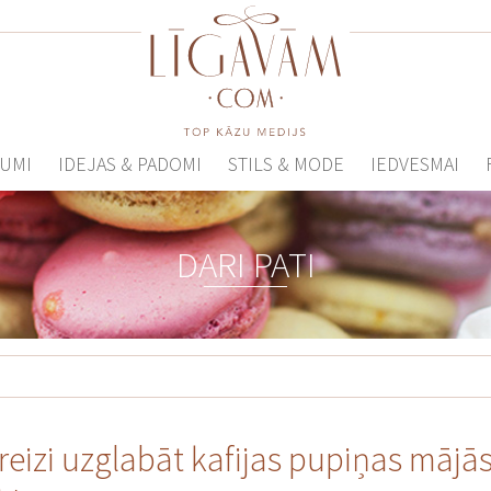
UMI
IDEJAS & PADOMI
STILS & MODE
IEDVESMAI
DARI PATI
reizi uzglabāt kafijas pupiņas mājā