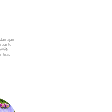
gaidāmajām
i par to,
ĪGAVĀM
 tīras