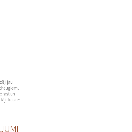
zēji jau
 draugiem,
prast un
tāji, kas ne
JUMI