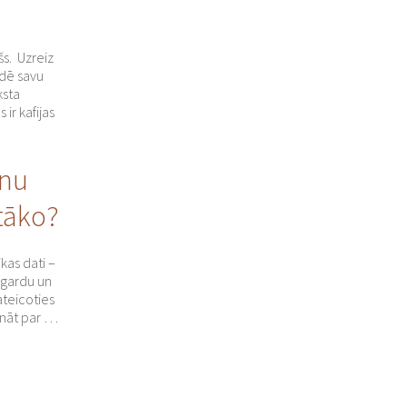
šs. Uzreiz
udē savu
ksta
ir kafijas
enu
tāko?
ikas dati –
k gardu un
ateicoties
ināt par …