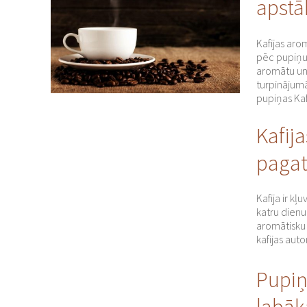
apstā
Kafijas arom
pēc pupiņu
aromātu un 
turpinājumā
pupiņas Kaf
Kafij
pagat
Kafija ir kļ
katru dienu 
aromātisku k
kafijas aut
Pupiņu
labāk