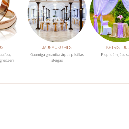
US
JAUNMOKU PILS
KETRISTUDI
aulību,
Gaumīga greznība ārpus pilsētas
Piepildām jūsu 
gredzeni
steigas