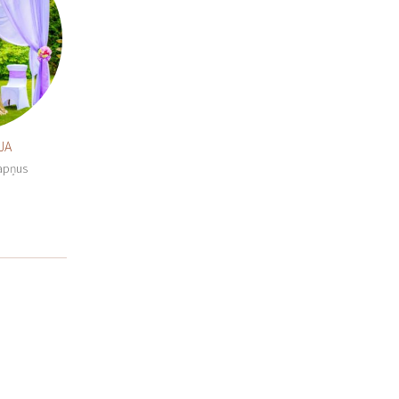
JA
sapņus