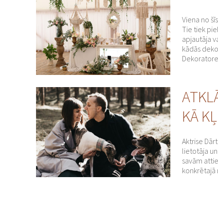
Viena no šī
Tie tiek pi
apjautāja v
kādās dekor
Dekoratore,
ATKL
KĀ K
Aktrise Dārt
lietotāja u
savām attie
konkrētajā m