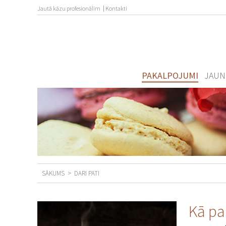
Jautā kāzu profesionālim
Kontakti
PAKALPOJUMI
JAUN
SĀKUMS
>
DARI PATI
Kā pa