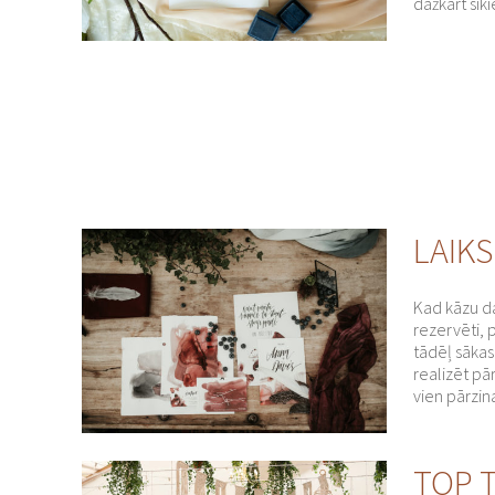
dažkārt sīk
LAIK
Kad kāzu dat
rezervēti, 
tādēļ sāka
realizēt pā
vien pārzi
TOP 