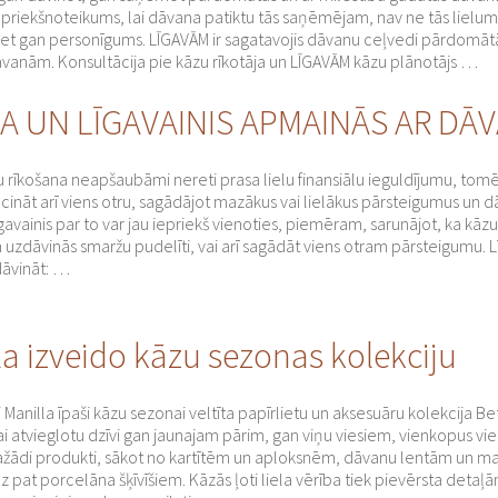
 priekšnoteikums, lai dāvana patiktu tās saņēmējam, nav ne tās lielum
bet gan personīgums. LĪGAVĀM ir sagatavojis dāvanu ceļvedi pārdomā
vanām. Konsultācija pie kāzu rīkotāja un LĪGAVĀM kāzu plānotājs …
VA UN LĪGAVAINIS APMAINĀS AR DĀ
u rīkošana neapšaubāmi nereti prasa lielu finansiālu ieguldījumu, tomēr 
ecināt arī viens otru, sagādājot mazākus vai lielākus pārsteigumus un d
īgavainis par to var jau iepriekš vienoties, piemēram, sarunājot, ka kāz
 uzdāvinās smaržu pudelīti, vai arī sagādāt viens otram pārsteigumu. L
 dāvināt: …
la izveido kāzu sezonas kolekciju
i Manilla īpaši kāzu sezonai veltīta papīrlietu un aksesuāru kolekcija Be
ai atvieglotu dzīvi gan jaunajam pārim, gan viņu viesiem, vienkopus vie
ažādi produkti, sākot no kartītēm un aploksnēm, dāvanu lentām un 
dz pat porcelāna šķīvīšiem. Kāzās ļoti liela vērība tiek pievērsta detaļ