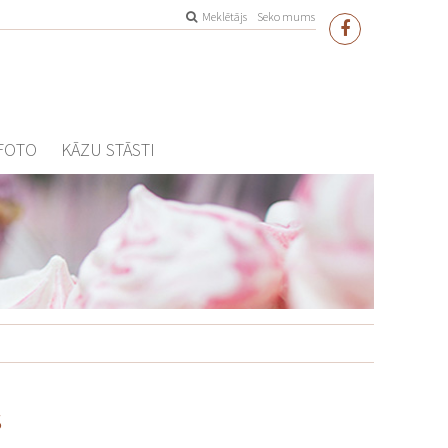
Meklētājs
Seko mums
FOTO
KĀZU STĀSTI
s