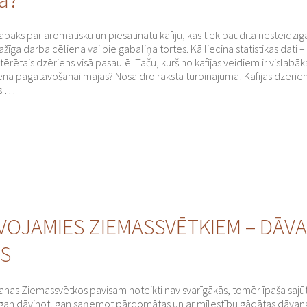
abāks par aromātisku un piesātinātu kafiju, kas tiek baudīta nesteidzīg
ražīga darba cēliena vai pie gabaliņa tortes. Kā liecina statistikas dati – ši
tērētais dzēriens visā pasaulē. Taču, kurš no kafijas veidiem ir vislabāka
iena pagatavošanai mājās? Nosaidro raksta turpinājumā! Kafijas dzērieni
s …
VOJAMIES ZIEMASSVĒTKIEM – DĀV
AS
anas Ziemassvētkos pavisam noteikti nav svarīgākās, tomēr īpaša sajū
gan dāvinot, gan saņemot pārdomātas un ar mīlestību gādātas dāvan