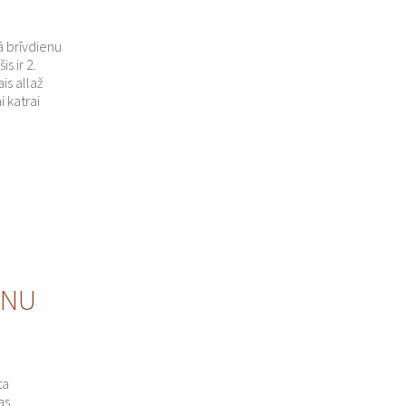
ā brīvdienu
s ir 2.
is allaž
 katrai
ANU
ta
as.