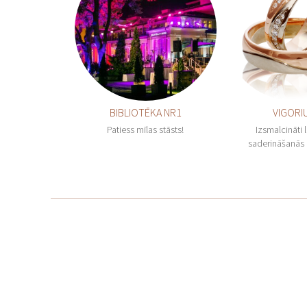
BIBLIOTĒKA NR1
VIGORI
Patiess mīlas stāsts!
Izsmalcināti l
saderināšanās 