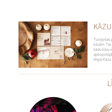
KĀZU
Tuvojošais p
kāzām. Tas i
kādu kāzu i
apkopotajā
līnijas Kāz
L