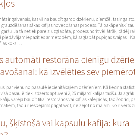
kļos
āts ir galvenais, kas vilina baudīt gardo dzērienu, diemžēl tas ir gaisto
 grauzdēšanas sākas kafijas novecošanas process. Tā pakāpeniski za
garšu. Ja tā netiek pareizi uzglabāta, process norit vēl ātrāk, tādēļ ra
 piedāvājam iepazīties ar metodēm, kā saglabāt pupiņas svaigas. Kas 
ijas koks …
as automāti restorāna cienīgu dzēri
avošanai: kā izvēlēties sev piemēro
uvusi par vienu no pasaulē iecienītākajiem dzērieniem. Kā liecina statist
visā pasaulē tiek izdzerts aptuveni 2,25 miljardi kafijas tasīšu. Ja agrā
afiju varēja baudīt tikai restorānos vai kafijas kafejnīcās, tad šobrīd, p
omātiem, tādu ir iespējams pagatavot, neizejot no mājām. Ko ir vērts z
, šķīstošā vai kapsulu kafija: kura
a?