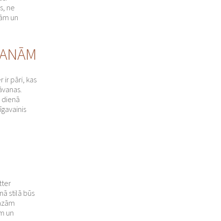
s, ne
tām un
VANĀM
ir pāri, kas
āvanas.
u dienā
īgavainis
tter
nā stilā būs
mazām
ām un