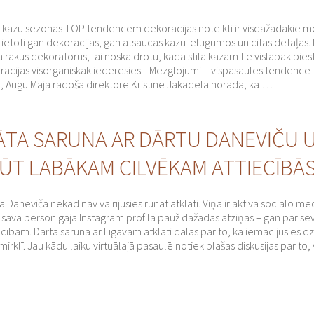
s kāzu sezonas TOP tendencēm dekorācijās noteikti ir visdažādākie m
elietoti gan dekorācijās, gan atsaucas kāzu ielūgumos un citās detaļās
airākus dekoratorus, lai noskaidrotu, kāda stila kāzām tie vislabāk pie
ācijās visorganiskāk iederēsies. Mezglojumi – vispasaules tendence
 Augu Māja radošā direktore Kristīne Jakadela norāda, ka …
ĀTA SARUNA AR DĀRTU DANEVIČU U
ĻŪT LABĀKAM CILVĒKAM ATTIECĪBĀ
a Daneviča nekad nav vairījusies runāt atklāti. Viņa ir aktīva sociālo me
n savā personīgajā Instagram profilā pauž dažādas atziņas – gan par sev
cībām. Dārta sarunā ar Līgavām atklāti dalās par to, kā iemācījusies dz
irklī. Jau kādu laiku virtuālajā pasaulē notiek plašas diskusijas par to,