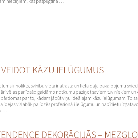
iem nieciņiem, kas paspilgtina …
S VEIDOT KĀZU IELŪGUMUS
ums ir nolikts, svinību vieta ir atrasta un liela daļa pakalpojumu snied
pāri vēlas par īpašo gaidāmo notikumu paziņot saviem tuviniekiem un
s pārdomas par to, kādam jābūt viņu ideālajam kāzu ielūgumam. To sa
ra idejas vislabāk palīdzēs profesionāli ielūgumu un papīrlietu izgatavo
na …
TENDENCE DEKORĀCIJĀS – MEZGLO