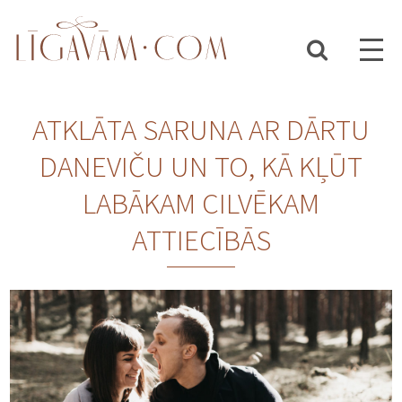
ATKLĀTA SARUNA AR DĀRTU
DANEVIČU UN TO, KĀ KĻŪT
LABĀKAM CILVĒKAM
ATTIECĪBĀS