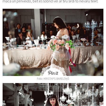
māca un pilnveido, bet es šobrīd vēl ar tīru sirdi to nevaru teikt.
Foto: KRISTAPS BARDZIŅŠ