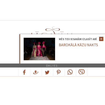
MĒS TEV IESAKĀM IZLASĪT ARĪ
BAROKĀLĀ KĀZU NAKTS
Kontakti
|
Sadarbība
DALIES:
© 2026
Visas tiesības paturētas. Bez iepriekšējas saskaņošanas satura
pārpublicēšana aizliegta.