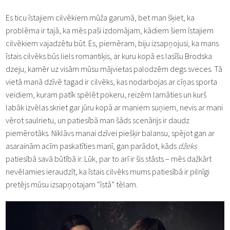
Es ticu īstajiem cilvēkiem mūža garumā, bet man šķiet, ka
problēma ir tajā, ka mēs paši izdomājam, kādiem šiem īstajiem
cilvēkiem vajadzētu būt. Es, piemēram, biju izsapņojusi, ka mans
īstais cilvēks būs liels romantiķis, ar kuru kopā es lasīšu Brodska
dzeju, kamēr uz visām mūsu mājvietas palodzēm degs sveces. Tā
vietā manā dzīvē tagad ir cilvēks, kas nodarbojas ar cīņas sporta
veidiem, kuram patīk spēlēt pokeru, reizēm lamāties un kurš
labāk izvēlas skriet gar jūru kopā ar maniem suņiem, nevis ar mani
vērot saulrietu, un patiesībā man šāds scenārijs ir daudz
piemērotāks. Niklāvs manai dzīvei piešķir balansu, spējot gan ar
asarainām acīm paskatīties manī, gan parādot, kāds
džeks
patiesībā savā būtībā ir. Lūk, par to arī ir šis stāsts – mēs dažkārt
nevēlamies ieraudzīt, ka īstais cilvēks mums patiesībā ir pilnīgi
pretējs mūsu izsapņotajam “īstā” tēlam.