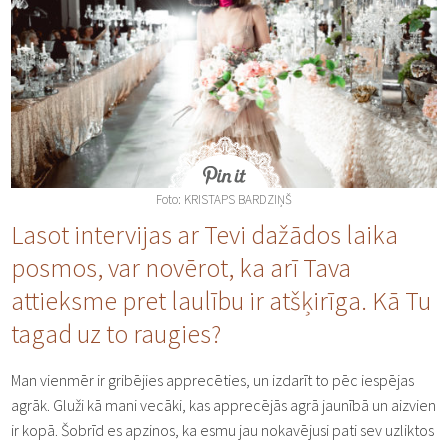
Foto: KRISTAPS BARDZIŅŠ
Lasot intervijas ar Tevi dažādos laika
posmos, var novērot, ka arī Tava
attieksme pret laulību ir atšķirīga. Kā Tu
tagad uz to raugies?
Man vienmēr ir gribējies apprecēties, un izdarīt to pēc iespējas
agrāk. Gluži kā mani vecāki, kas apprecējās agrā jaunībā un aizvien
ir kopā. Šobrīd es apzinos, ka esmu jau nokavējusi pati sev uzliktos