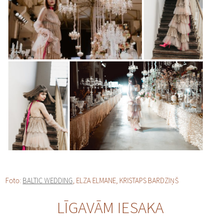
Foto:
BALTIC WEDDING
, ELZA ELMANE, KRISTAPS BARDZIŅŠ
LĪGAVĀM IESAKA