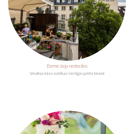
Dome zivju restorāns
Smalkas kāzu svinības Vecrīgas jumta terasē