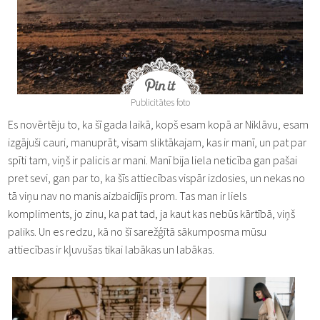
Publicitātes foto
Es novērtēju to, ka šī gada laikā, kopš esam kopā ar Niklāvu, esam
izgājuši cauri, manuprāt, visam sliktākajam, kas ir manī, un pat par
spīti tam, viņš ir palicis ar mani. Manī bija liela neticība gan pašai
pret sevi, gan par to, ka šīs attiecības vispār izdosies, un nekas no
tā viņu nav no manis aizbaidījis prom. Tas man ir liels
kompliments, jo zinu, ka pat tad, ja kaut kas nebūs kārtībā, viņš
paliks. Un es redzu, kā no šī sarežģītā sākumposma mūsu
attiecības ir kļuvušas tikai labākas un labākas.