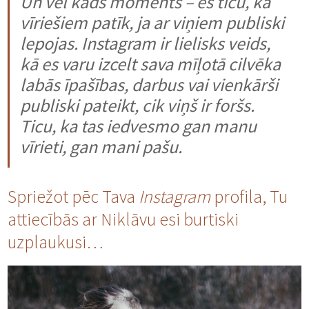
Un vēl kāds moments – es ticu, ka
vīriešiem patīk, ja ar viņiem publiski
lepojas.
Instagram
ir lielisks veids,
kā es varu izcelt sava mīļotā cilvēka
labās īpašības, darbus vai vienkārši
publiski pateikt, cik viņš ir foršs.
Ticu, ka tas iedvesmo gan manu
vīrieti, gan mani pašu.
Spriežot pēc Tava
Instagram
profila, Tu
attiecībās ar Niklāvu esi burtiski
uzplaukusi…