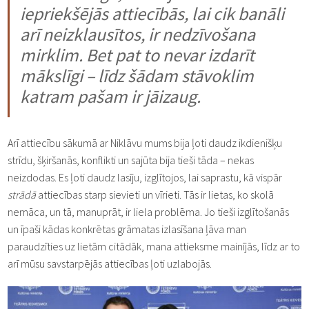
iepriekšējās attiecībās, lai cik banāli
arī neizklausītos, ir nedzīvošana
mirklim. Bet pat to nevar izdarīt
mākslīgi – līdz šādam stāvoklim
katram pašam ir jāizaug.
Arī attiecību sākumā ar Niklāvu mums bija ļoti daudz ikdienišķu
strīdu, šķiršanās, konflikti un sajūta bija tieši tāda – nekas
neizdodas. Es ļoti daudz lasīju, izglītojos, lai saprastu, kā vispār
strādā
attiecības starp sievieti un vīrieti. Tās ir lietas, ko skolā
nemāca, un tā, manuprāt, ir liela problēma. Jo tieši izglītošanās
un īpaši kādas konkrētas grāmatas izlasīšana ļāva man
paraudzīties uz lietām citādāk, mana attieksme mainījās, līdz ar to
arī mūsu savstarpējās attiecības ļoti uzlabojās.