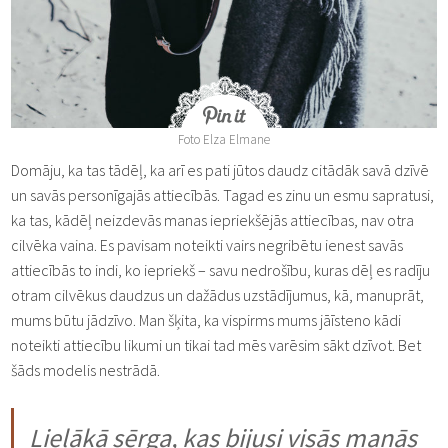
Foto Elza Elmane
Domāju, ka tas tādēļ, ka arī es pati jūtos daudz citādāk savā dzīvē
un savās personīgajās attiecībās. Tagad es zinu un esmu sapratusi,
ka tas, kādēļ neizdevās manas iepriekšējās attiecības, nav otra
cilvēka vaina. Es pavisam noteikti vairs negribētu ienest savās
attiecībās to indi, ko iepriekš – savu nedrošību, kuras dēļ es radīju
otram cilvēkus daudzus un dažādus uzstādījumus, kā, manuprāt,
mums būtu jādzīvo. Man šķita, ka vispirms mums jāīsteno kādi
noteikti attiecību likumi un tikai tad mēs varēsim sākt dzīvot. Bet
šāds modelis nestrādā.
Lielākā sērga, kas bijusi visās manās