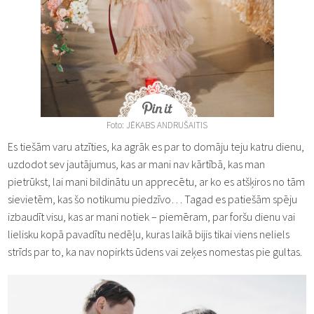
Foto: JĒKABS ANDRUŠAITIS
Es tiešām varu atzīties, ka agrāk es par to domāju teju katru dienu,
uzdodot sev jautājumus, kas ar mani nav kārtībā, kas man
pietrūkst, lai mani bildinātu un apprecētu, ar ko es atšķiros no tām
sievietēm, kas šo notikumu piedzīvo… Tagad es patiešām spēju
izbaudīt visu, kas ar mani notiek – piemēram, par foršu dienu vai
lielisku kopā pavadītu nedēļu, kuras laikā bijis tikai viens neliels
strīds par to, ka nav nopirkts ūdens vai zeķes nomestas pie gultas.