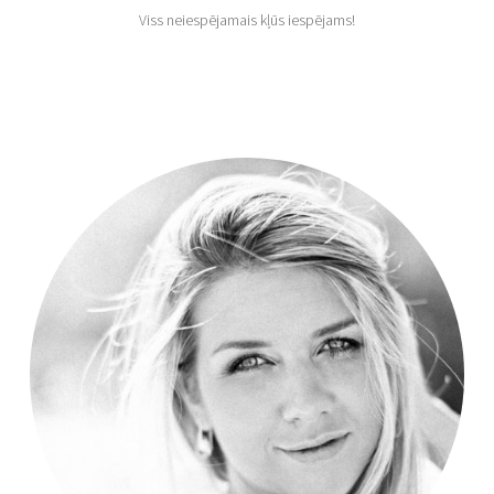
Viss neiespējamais kļūs iespējams!