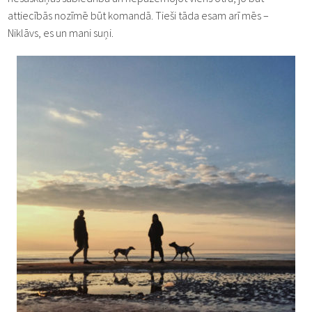
attiecībās nozīmē būt komandā. Tieši tāda esam arī mēs –
Niklāvs, es un mani suņi.