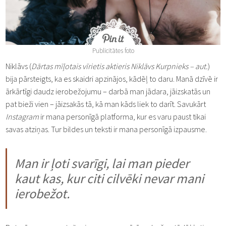
Publicitātes foto
Niklāvs (
Dārtas mīļotais vīrietis aktieris Niklāvs Kurpnieks – aut.
)
bija pārsteigts, ka es skaidri apzinājos, kādēļ to daru. Manā dzīvē ir
ārkārtīgi daudz ierobežojumu – darbā man jādara, jāizskatās un
pat bieži vien – jāizsakās tā, kā man kāds liek to darīt. Savukārt
Instagram
ir mana personīgā platforma, kur es varu paust tikai
savas atziņas. Tur bildes un teksti ir mana personīgā izpausme.
Man ir ļoti svarīgi, lai man pieder
kaut kas, kur citi cilvēki nevar mani
ierobežot.