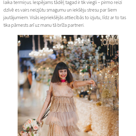
laika termiņus. Iespējams tādēļ tagad ir tik viegli – pirmo reizi
dzīvē es vairs neizjūtu smagumu un iekšēju stresu par šiem
jautājumiem. Visās iepriekšējās attiecībās to izjutu, līdz ar to tas
tika pārnests arī uz manu tā brīža partneri.