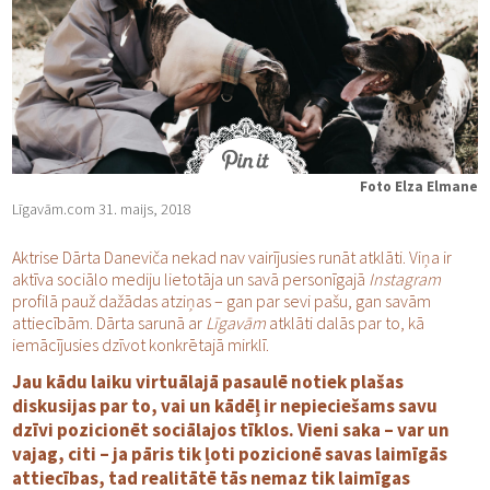
Foto Elza Elmane
Līgavām.com 31. maijs, 2018
Aktrise Dārta Daneviča nekad nav vairījusies runāt atklāti. Viņa ir
aktīva sociālo mediju lietotāja un savā personīgajā
Instagram
profilā pauž dažādas atziņas – gan par sevi pašu, gan savām
attiecībām. Dārta sarunā ar
Līgavām
atklāti dalās par to, kā
iemācījusies dzīvot konkrētajā mirklī.
Jau kādu laiku virtuālajā pasaulē notiek plašas
diskusijas par to, vai un kādēļ ir nepieciešams savu
dzīvi pozicionēt sociālajos tīklos. Vieni saka – var un
vajag, citi – ja pāris tik ļoti pozicionē savas laimīgās
attiecības, tad realitātē tās nemaz tik laimīgas