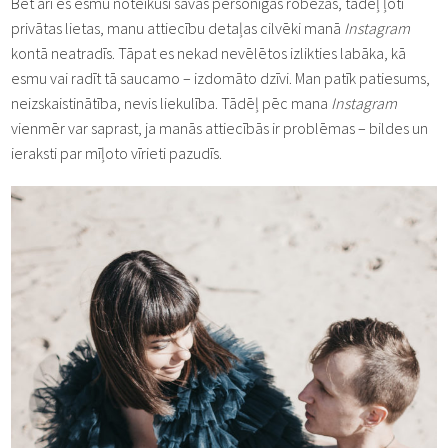
Bet arī es esmu noteikusi savas personīgās robežas, tādēļ ļoti
privātas lietas, manu attiecību detaļas cilvēki manā
Instagram
kontā neatradīs. Tāpat es nekad nevēlētos izlikties labāka, kā
esmu vai radīt tā saucamo – izdomāto dzīvi. Man patīk patiesums,
neizskaistinātība, nevis liekulība. Tādēļ pēc mana
Instagram
vienmēr var saprast, ja manās attiecībās ir problēmas – bildes un
ieraksti par mīļoto vīrieti pazudīs.