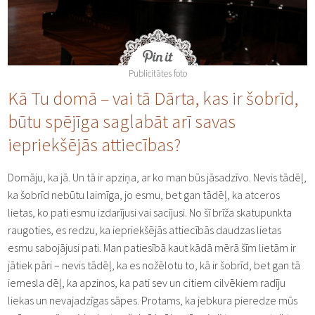
Publicitātes foto
Kā Tu domā – vai tā Dārta, kas ir šobrīd,
būtu spējīga saglabāt arī savas
iepriekšējās attiecības?
Domāju, ka jā. Un tā ir apziņa, ar ko man būs jāsadzīvo. Nevis tādēļ,
ka šobrīd nebūtu laimīga, jo esmu, bet gan tādēļ, ka atceros
lietas, ko pati esmu izdarījusi vai sacījusi. No šī brīža skatupunkta
raugoties, es redzu, ka iepriekšējās attiecībās daudzas lietas
esmu sabojājusi pati. Man patiesībā kaut kādā mērā šīm lietām ir
jātiek pāri – nevis tādēļ, ka es nožēlotu to, kā ir šobrīd, bet gan tā
iemesla dēļ, ka apzinos, ka pati sev un citiem cilvēkiem radīju
liekas un nevajadzīgas sāpes. Protams, ka jebkura pieredze mūs