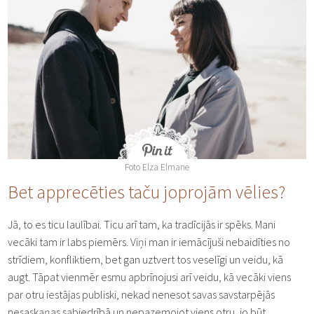
Foto Elza Elmane
Bet apprecēties taču joprojām vēlies?
Jā, to es ticu laulībai. Ticu arī tam, ka tradīcijās ir spēks. Mani
vecāki tam ir labs piemērs. Viņi man ir iemācījuši nebaidīties no
strīdiem, konfliktiem, bet gan uztvert tos veselīgi un veidu, kā
augt. Tāpat vienmēr esmu apbrīnojusi arī veidu, kā vecāki viens
par otru iestājas publiski, nekad nenesot savas savstarpējās
nesaskaņas sabiedrībā un nepazemojot viens otru, jo būt