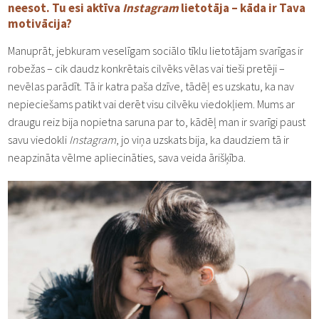
neesot. Tu esi aktīva
Instagram
lietotāja – kāda ir Tava
motivācija?
Manuprāt, jebkuram veselīgam sociālo tīklu lietotājam svarīgas ir
robežas – cik daudz konkrētais cilvēks vēlas vai tieši pretēji –
nevēlas parādīt. Tā ir katra paša dzīve, tādēļ es uzskatu, ka nav
nepieciešams patikt vai derēt visu cilvēku viedokļiem. Mums ar
draugu reiz bija nopietna saruna par to, kādēļ man ir svarīgi paust
savu viedokli
Instagram
, jo viņa uzskats bija, ka daudziem tā ir
neapzināta vēlme apliecināties, sava veida ārišķība.