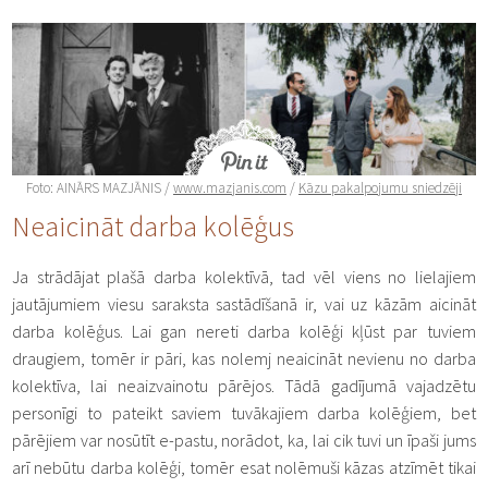
Foto: AINĀRS MAZJĀNIS /
www.mazjanis.com
/
Kāzu pakalpojumu sniedzēji
Neaicināt darba kolēģus
Ja strādājat plašā darba kolektīvā, tad vēl viens no lielajiem
jautājumiem viesu saraksta sastādīšanā ir, vai uz kāzām aicināt
darba kolēģus. Lai gan nereti darba kolēģi kļūst par tuviem
draugiem, tomēr ir pāri, kas nolemj neaicināt nevienu no darba
kolektīva, lai neaizvainotu pārējos. Tādā gadījumā vajadzētu
personīgi to pateikt saviem tuvākajiem darba kolēģiem, bet
pārējiem var nosūtīt e-pastu, norādot, ka, lai cik tuvi un īpaši jums
arī nebūtu darba kolēģi, tomēr esat nolēmuši kāzas atzīmēt tikai