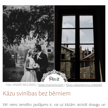
Foto: AINĀRS MAZJĀNIS /
www.mazjanis.com
/
Kāzu pakalpojumu sniedzēji
Kāzu svinības bez bērniem
Vēl viens sensitīvs jautājums ir, vai uz kāzām aicināt draugu un