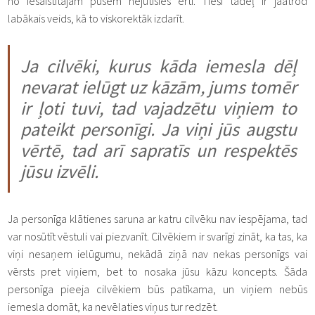
no iesaistītajām pusēm nejutīsies ērti. Tieši tādēļ ir jāatrod
labākais veids, kā to viskorektāk izdarīt.
Ja cilvēki, kurus kāda iemesla dēļ
nevarat ielūgt uz kāzām, jums tomēr
ir ļoti tuvi, tad vajadzētu viņiem to
pateikt personīgi. Ja viņi jūs augstu
vērtē, tad arī sapratīs un respektēs
jūsu izvēli.
Ja personīga klātienes saruna ar katru cilvēku nav iespējama, tad
var nosūtīt vēstuli vai piezvanīt. Cilvēkiem ir svarīgi zināt, ka tas, ka
viņi nesaņem ielūgumu, nekādā ziņā nav nekas personīgs vai
vērsts pret viņiem, bet to nosaka jūsu kāzu koncepts. Šāda
personīga pieeja cilvēkiem būs patīkama, un viņiem nebūs
iemesla domāt, ka nevēlaties viņus tur redzēt.