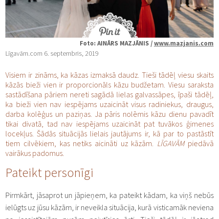
Foto: AINĀRS MAZJĀNIS /
www.mazjanis.com
Līgavām.com 6. septembris, 2019
Visiem ir zināms, ka kāzas izmaksā daudz. Tieši tādēļ viesu skaits
kāzās bieži vien ir proporcionāls kāzu budžetam. Viesu saraksta
sastādīšana pāriem nereti sagādā lielas galvassāpes, īpaši tādēļ,
ka bieži vien nav iespējams uzaicināt visus radiniekus, draugus,
darba kolēģus un paziņas. Ja pāris nolēmis kāzu dienu pavadīt
tikai divatā, tad nav iespējams uzaicināt pat tuvākos ģimenes
locekļus. Šādās situācijās lielais jautājums ir, kā par to pastāstīt
tiem cilvēkiem, kas netiks aicināti uz kāzām.
LĪGAVĀM
piedāvā
vairākus padomus.
Pateikt personīgi
Pirmkārt, jāsaprot un jāpieņem, ka pateikt kādam, ka viņš nebūs
ielūgts uz jūsu kāzām, ir neveikla situācija, kurā visticamāk neviena