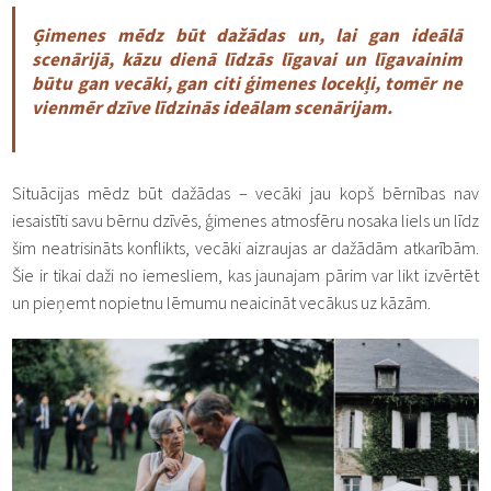
Ģimenes mēdz būt dažādas un, lai gan ideālā
scenārijā, kāzu dienā līdzās līgavai un līgavainim
būtu gan vecāki, gan citi ģimenes locekļi, tomēr ne
vienmēr dzīve līdzinās ideālam scenārijam.
Situācijas mēdz būt dažādas – vecāki jau kopš bērnības nav
iesaistīti savu bērnu dzīvēs, ģimenes atmosfēru nosaka liels un līdz
šim neatrisināts konflikts, vecāki aizraujas ar dažādām atkarībām.
Šie ir tikai daži no iemesliem, kas jaunajam pārim var likt izvērtēt
un pieņemt nopietnu lēmumu neaicināt vecākus uz kāzām.