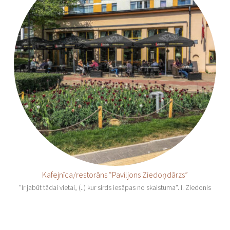
Kafejnīca/restorāns “Paviljons Ziedoņdārzs”
"Ir jabūt tādai vietai, (..) kur sirds iesāpas no skaistuma". I. Ziedonis