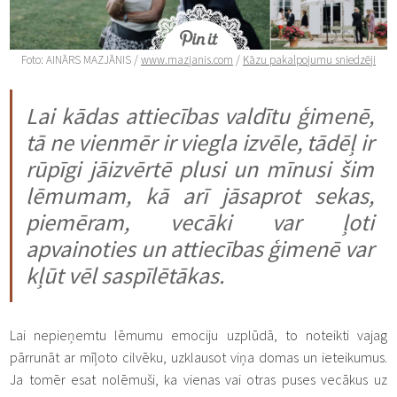
Foto: AINĀRS MAZJĀNIS /
www.mazjanis.com
/
Kāzu pakalpojumu sniedzēji
Lai kādas attiecības valdītu ģimenē,
tā ne vienmēr ir viegla izvēle, tādēļ ir
rūpīgi jāizvērtē plusi un mīnusi šim
lēmumam, kā arī jāsaprot sekas,
piemēram, vecāki var ļoti
apvainoties un attiecības ģimenē var
kļūt vēl saspīlētākas.
Lai nepieņemtu lēmumu emociju uzplūdā, to noteikti vajag
pārrunāt ar mīļoto cilvēku, uzklausot viņa domas un ieteikumus.
Ja tomēr esat nolēmuši, ka vienas vai otras puses vecākus uz