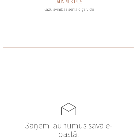
JAUNPILS PILS
Kāzu svinības senlaicīgā vidē
Saņem jaunumus savā e-
pastā!