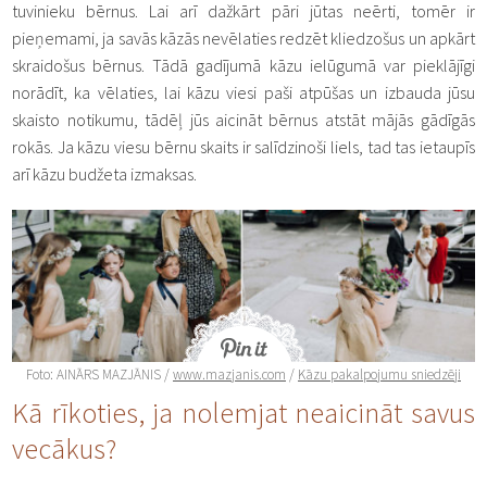
tuvinieku bērnus. Lai arī dažkārt pāri jūtas neērti, tomēr ir
pieņemami, ja savās kāzās nevēlaties redzēt kliedzošus un apkārt
skraidošus bērnus. Tādā gadījumā kāzu ielūgumā var pieklājīgi
norādīt, ka vēlaties, lai kāzu viesi paši atpūšas un izbauda jūsu
skaisto notikumu, tādēļ jūs aicināt bērnus atstāt mājās gādīgās
rokās. Ja kāzu viesu bērnu skaits ir salīdzinoši liels, tad tas ietaupīs
arī kāzu budžeta izmaksas.
Foto: AINĀRS MAZJĀNIS /
www.mazjanis.com
/
Kāzu pakalpojumu sniedzēji
Kā rīkoties, ja nolemjat neaicināt savus
vecākus?