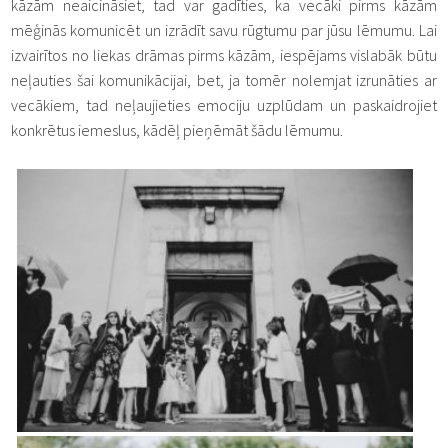
kāzām neaicināsiet, tad var gadīties, ka vecāki pirms kāzām
mēģinās komunicēt un izrādīt savu rūgtumu par jūsu lēmumu. Lai
izvairītos no liekas drāmas pirms kāzām, iespējams vislabāk būtu
neļauties šai komunikācijai, bet, ja tomēr nolemjat izrunāties ar
vecākiem, tad neļaujieties emociju uzplūdam un paskaidrojiet
konkrētus iemeslus, kādēļ pieņēmāt šādu lēmumu.