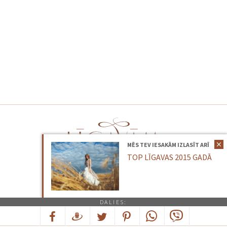
MĒS TEV IESAKĀM IZLASĪT ARĪ
TOP LĪGAVAS 2015 GADĀ
Kontakti
|
Sadarbība
DALIES: