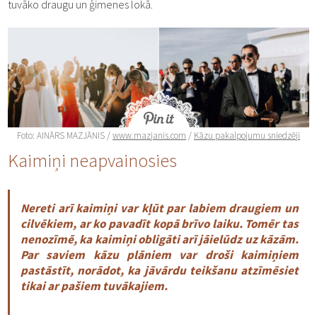
tuvāko draugu un ģimenes lokā.
Foto: AINĀRS MAZJĀNIS /
www.mazjanis.com
/
Kāzu pakalpojumu sniedzēji
Kaimiņi neapvainosies
Nereti arī kaimiņi var kļūt par labiem draugiem un
cilvēkiem, ar ko pavadīt kopā brīvo laiku. Tomēr tas
nenozīmē, ka kaimiņi obligāti arī jāielūdz uz kāzām.
Par saviem kāzu plāniem var droši kaimiņiem
pastāstīt, norādot, ka jāvārdu teikšanu atzīmēsiet
tikai ar pašiem tuvākajiem.