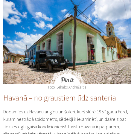
Foto: Jēkabs Andrušaitis
Havanā – no graustiem līdz santeria
Dodamies uz Havanu ar gidu un šoferi, kurš stūrē 1957.gada Ford,
kuram nestrādā spidometrs, sēdekļi ir ielaminēti, un dažreiz pat
tiek ieslēgts gaisa kondicionieris! Tūristu Havanā ir pārpārēm,
tāpat arī uzbāzīgu tirgotāju, kas piedāvā banānu lapu cigārus,