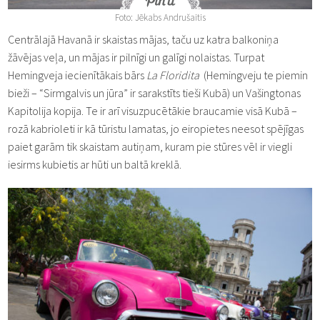
Foto: Jēkabs Andrušaitis
Centrālajā Havanā ir skaistas mājas, taču uz katra balkoniņa
žāvējas veļa, un mājas ir pilnīgi un galīgi nolaistas. Turpat
Hemingveja iecienītākais bārs
La Floridita
(Hemingveju te piemin
bieži – “Sirmgalvis un jūra” ir sarakstīts tieši Kubā) un Vašingtonas
Kapitolija kopija. Te ir arī visuzpucētākie braucamie visā Kubā –
rozā kabrioleti ir kā tūristu lamatas, jo eiropietes neesot spējīgas
paiet garām tik skaistam autiņam, kuram pie stūres vēl ir viegli
iesirms kubietis ar hūti un baltā kreklā.