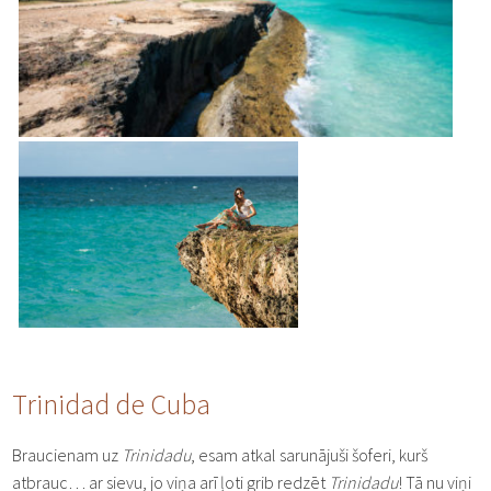
Trinidad de Cuba
Braucienam uz
Trinidadu
, esam atkal sarunājuši šoferi, kurš
atbrauc… ar sievu, jo viņa arī ļoti grib redzēt
Trinidadu
! Tā nu viņi