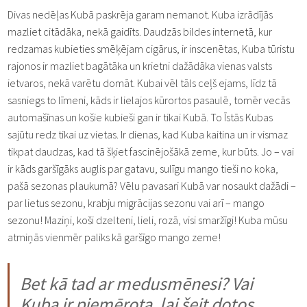
Divas nedēļas Kubā paskrēja garam nemanot. Kuba izrādījās
mazliet citādāka, nekā gaidīts. Daudzās bildes internetā, kur
redzamas kubieties smēķējam cigārus, ir inscenētas, Kuba tūristu
rajonos ir mazliet bagātāka un krietni dažādāka vienas valsts
ietvaros, nekā varētu domāt. Kubai vēl tāls ceļš ejams, līdz tā
sasniegs to līmeni, kāds ir lielajos kūrortos pasaulē, tomēr vecās
automašīnas un košie kubieši gan ir tikai Kubā. To Īstās Kubas
sajūtu redz tikai uz vietas. Ir dienas, kad Kuba kaitina un ir vismaz
tikpat daudzas, kad tā šķiet fascinējošākā zeme, kur būts. Jo – vai
ir kāds garšīgāks auglis par gatavu, sulīgu mango tieši no koka,
pašā sezonas plaukumā? Vēlu pavasari Kubā var nosaukt dažādi –
par lietus sezonu, krabju migrācijas sezonu vai arī – mango
sezonu! Maziņi, koši dzelteni, lieli, rozā, visi smaržīgi! Kuba mūsu
atmiņās vienmēr paliks kā garšīgo mango zeme!
Bet kā tad ar medusmēnesi? Vai
Kuba ir piemērota, lai šeit dotos