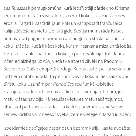
Las Terazzas
ir paraugkomūna, kurā iedzīvotāji pārtiek no tūrisma
ieņēmumiem, taču savulaik te, izcērtot kokus, sākusies zemes
erozija. Tagad ir sastādīti jauni koki un var apskatīt franču laika
kafijas žāvēšanas vietu. Lieliskā gide Sesīlija mums rāda Kubas
putnus, dod pagaršot pomma rosa augļus un stāsta par tūristu
koku. Izrādās, Kubā ir kāds koks, kuram ir sarkana miza un tā lobās.
Tas esot iesaukts par tūristu koku, jo pēc revolūcijas ļoti daudzi
inženieri aizbēga uz ASV, vietā tika atvesti cilvēki no Padomju
Savienības. Gaišie eiropieši apdega Kubas saulē, palika sarkani un
tad tiem nolobījās āda. Tā pēc līdzības šis koks nu tiek saukts par
tūristu koku. Uzzinām par
Period Especial
un kā kubieties
krāsojušas matus ar hibiscus ziediem līdz pirmajam lietum, jo
matu krāsas nav bijis. Kā nesušas vēstules matu sakārtojumos,
atbalstot partizānus. Izrādās, ka kādreiz bezmaksas piešķirtās
zemes kārtība vairs neesot spēkā, zeme vietējiem tagad ir jāpērk.
Izpeldamies dabīgajos baseinos un dzeram kafiju, kas te audzēta.
Tiekam pie vesela groza ar mango tikai par 1 CUC! Par šo vietu