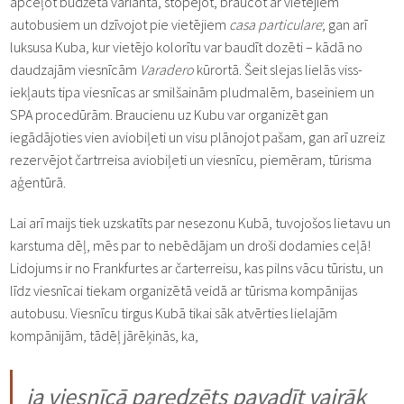
apceļot budžeta variantā, stopējot, braucot ar vietējiem
autobusiem un dzīvojot pie vietējiem
casa particulare
; gan arī
luksusa Kuba, kur vietējo kolorītu var baudīt dozēti – kādā no
daudzajām viesnīcām
Varadero
kūrortā. Šeit slejas lielās viss-
iekļauts tipa viesnīcas ar smilšainām pludmalēm, baseiniem un
SPA procedūrām. Braucienu uz Kubu var organizēt gan
iegādājoties vien aviobiļeti un visu plānojot pašam, gan arī uzreiz
rezervējot čartrreisa aviobiļeti un viesnīcu, piemēram, tūrisma
aģentūrā.
Lai arī maijs tiek uzskatīts par nesezonu Kubā, tuvojošos lietavu un
karstuma dēļ, mēs par to nebēdājam un droši dodamies ceļā!
Lidojums ir no Frankfurtes ar čarterreisu, kas pilns vācu tūristu, un
līdz viesnīcai tiekam organizētā veidā ar tūrisma kompānijas
autobusu. Viesnīcu tirgus Kubā tikai sāk atvērties lielajām
kompānijām, tādēļ jārēķinās, ka,
ja viesnīcā paredzēts pavadīt vairāk