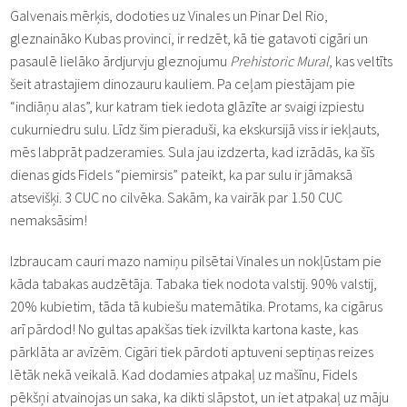
Galvenais mērķis, dodoties uz Vinales un Pinar Del Rio,
gleznaināko Kubas provinci, ir redzēt, kā tie gatavoti cigāri un
pasaulē lielāko ārdjurvju gleznojumu
Prehistoric Mural
, kas veltīts
šeit atrastajiem dinozauru kauliem. Pa ceļam piestājam pie
“indiāņu alas”, kur katram tiek iedota glāzīte ar svaigi izpiestu
cukurniedru sulu. Līdz šim pieraduši, ka ekskursijā viss ir iekļauts,
mēs labprāt padzeramies. Sula jau izdzerta, kad izrādās, ka šīs
dienas gids Fidels “piemirsis” pateikt, ka par sulu ir jāmaksā
atsevišķi. 3 CUC no cilvēka. Sakām, ka vairāk par 1.50 CUC
nemaksāsim!
Izbraucam cauri mazo namiņu pilsētai Vinales un nokļūstam pie
kāda tabakas audzētāja. Tabaka tiek nodota valstij. 90% valstij,
20% kubietim, tāda tā kubiešu matemātika. Protams, ka cigārus
arī pārdod! No gultas apakšas tiek izvilkta kartona kaste, kas
pārklāta ar avīzēm. Cigāri tiek pārdoti aptuveni septiņas reizes
lētāk nekā veikalā. Kad dodamies atpakaļ uz mašīnu, Fidels
pēkšņi atvainojas un saka, ka dikti slāpstot, un iet atpakaļ uz māju