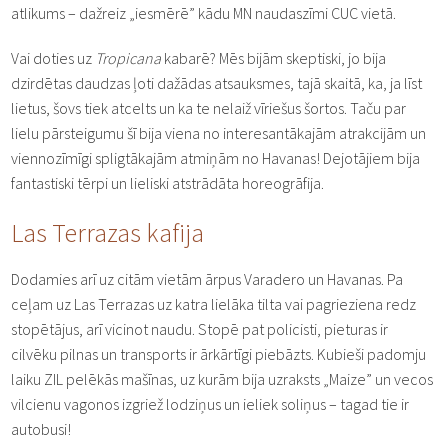
atlikums – dažreiz „iesmērē” kādu MN naudaszīmi CUC vietā.
Vai doties uz
Tropicana
kabarē? Mēs bijām skeptiski, jo bija
dzirdētas daudzas ļoti dažādas atsauksmes, tajā skaitā, ka, ja līst
lietus, šovs tiek atcelts un ka te nelaiž vīriešus šortos. Taču par
lielu pārsteigumu šī bija viena no interesantākajām atrakcijām un
viennozīmīgi spligtākajām atmiņām no Havanas! Dejotājiem bija
fantastiski tērpi un lieliski atstrādāta horeogrāfija.
Las Terrazas kafija
Dodamies arī uz citām vietām ārpus Varadero un Havanas. Pa
ceļam uz Las Terrazas uz katra lielāka tilta vai pagrieziena redz
stopētājus, arī vicinot naudu. Stopē pat policisti, pieturas ir
cilvēku pilnas un transports ir ārkārtīgi piebāzts. Kubieši padomju
laiku ZIL pelēkās mašīnas, uz kurām bija uzraksts „Maize” un vecos
vilcienu vagonos izgriež lodziņus un ieliek soliņus – tagad tie ir
autobusi!