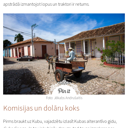
apstrādā izmantojot lopus un traktori ir retums.
Foto: Jēkabs Andrušaitis
Komisijas un dolāru koks
Pirms braukt uz Kubu, vajadzētu izlasīt Kubas alterantīvo gidu,