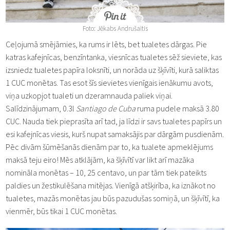
Foto: Jēkabs Andrušaitis
Ceļojumā smējāmies, ka rums ir lēts, bet tualetes dārgas. Pie
katras kafejnīcas, benzīntanka, viesnīcas tualetes sēž sieviete, kas
izsniedz tualetes papīra loksnīti, un norāda uz šķīvīti, kurā saliktas
1 CUC monētas. Tas esot šīs sievietes vienīgais ienākumu avots,
viņa uzkopjot tualeti un dzeramnauda paliek viņai.
Salīdzinājumam, 0.3l
Santiago de Cuba
ruma pudele maksā 3.80
CUC. Nauda tiek pieprasīta arī tad, ja līdzi ir savs tualetes papīrs un
esi kafejnīcas viesis, kurš nupat samaksājis par dārgām pusdienām.
Pēc divām šūmēšanās dienām par to, ka tualete apmeklējums
maksā teju eiro! Mēs atklājām, ka šķīvītī var likt arī mazāka
nomināla monētas – 10, 25 centavo, un par tām tiek pateikts
paldies un žestikulēšana mitējas. Vienīgā atšķirība, ka iznākot no
tualetes, mazās monētas jau būs pazudušas somiņā, un šķīvītī, ka
vienmēr, būs tikai 1 CUC monētas.