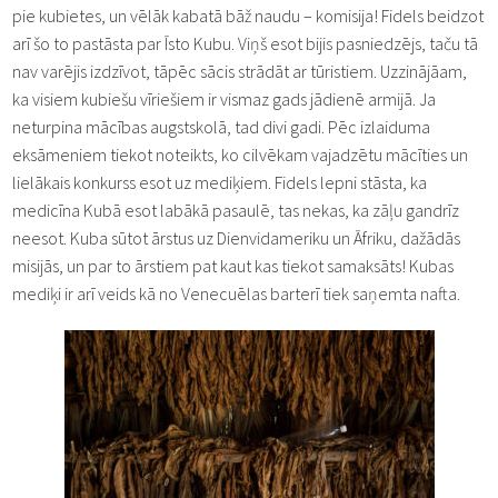
pie kubietes, un vēlāk kabatā bāž naudu – komisija! Fidels beidzot
arī šo to pastāsta par Īsto Kubu. Viņš esot bijis pasniedzējs, taču tā
nav varējis izdzīvot, tāpēc sācis strādāt ar tūristiem. Uzzinājāam,
ka visiem kubiešu vīriešiem ir vismaz gads jādienē armijā. Ja
neturpina mācības augstskolā, tad divi gadi. Pēc izlaiduma
eksāmeniem tiekot noteikts, ko cilvēkam vajadzētu mācīties un
lielākais konkurss esot uz mediķiem. Fidels lepni stāsta, ka
medicīna Kubā esot labākā pasaulē, tas nekas, ka zāļu gandrīz
neesot. Kuba sūtot ārstus uz Dienvidameriku un Āfriku, dažādās
misijās, un par to ārstiem pat kaut kas tiekot samaksāts! Kubas
mediķi ir arī veids kā no Venecuēlas barterī tiek saņemta nafta.