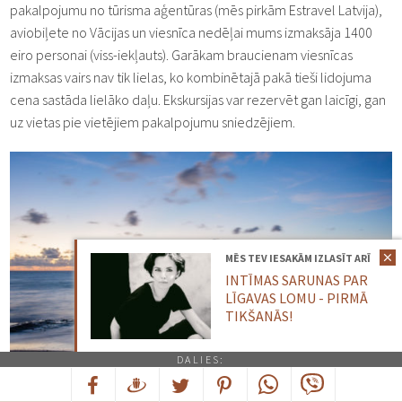
pakalpojumu no tūrisma aģentūras (mēs pirkām Estravel Latvija),
aviobiļete no Vācijas un viesnīca nedēļai mums izmaksāja 1400
eiro personai (viss-iekļauts). Garākam braucienam viesnīcas
izmaksas vairs nav tik lielas, ko kombinētajā pakā tieši lidojuma
cena sastāda lielāko daļu. Ekskursijas var rezervēt gan laicīgi, gan
uz vietas pie vietējiem pakalpojumu sniedzējiem.
MĒS TEV IESAKĀM IZLASĪT ARĪ
INTĪMAS SARUNAS PAR
LĪGAVAS LOMU - PIRMĀ
TIKŠANĀS!
DALIES: