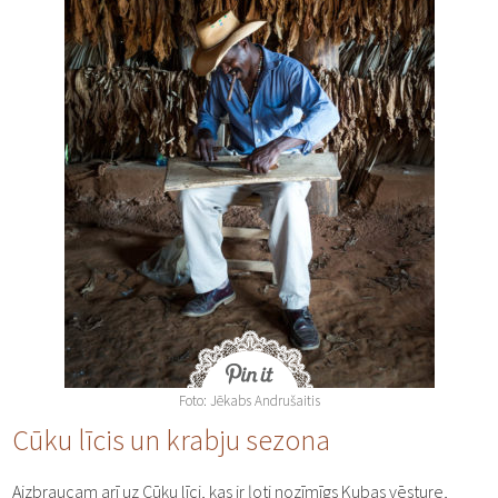
Foto: Jēkabs Andrušaitis
Cūku līcis un krabju sezona
Aizbraucam arī uz Cūku līci, kas ir ļoti nozīmīgs Kubas vēsture,