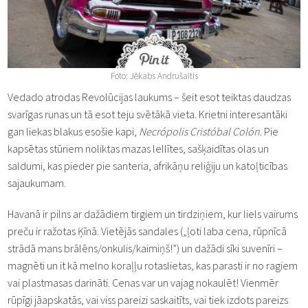
Foto: Jēkabs Andrušaitis
Vedado atrodas Revolūcijas laukums – šeit esot teiktas daudzas
svarīgas runas un tā esot teju svētākā vieta. Krietni interesantāki
gan liekas blakus esošie kapi,
Necrópolis Cristóbal Colón
. Pie
kapsētas stūriem noliktas mazas lellītes, sašķaidītas olas un
saldumi, kas pieder pie santeria, afrikāņu reliģiju un katoļticības
sajaukumam.
Havanā ir pilns ar dažādiem tirgiem un tirdziņiem, kur liels vairums
preču ir ražotas Ķīnā. Vietējās sandales („ļoti laba cena, rūpnīcā
strādā mans brālēns/onkulis/kaimiņš!”) un dažādi sīki suvenīri –
magnēti un it kā melno koraļļu rotaslietas, kas parasti ir no ragiem
vai plastmasas darināti. Cenas var un vajag nokaulēt! Vienmēr
rūpīgi jāapskatās, vai viss pareizi saskaitīts, vai tiek izdots pareizs