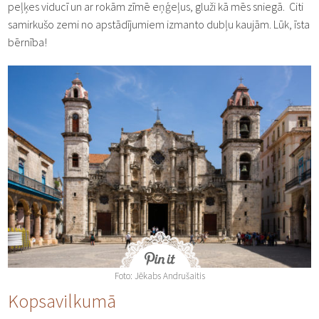
peļķes viducī un ar rokām zīmē eņģeļus, gluži kā mēs sniegā. Citi
samirkušo zemi no apstādījumiem izmanto dubļu kaujām. Lūk, īsta
bērnība!
Foto: Jēkabs Andrušaitis
Kopsavilkumā