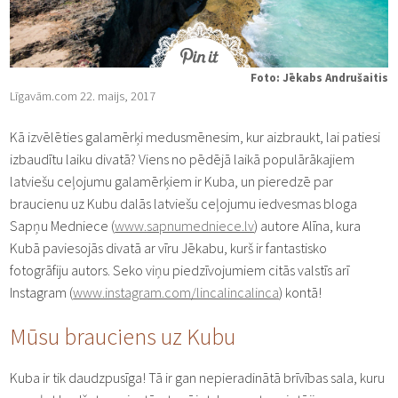
Foto: Jēkabs Andrušaitis
Līgavām.com 22. maijs, 2017
Kā izvēlēties galamērķi medusmēnesim, kur aizbraukt, lai patiesi
izbaudītu laiku divatā? Viens no pēdējā laikā populārākajiem
latviešu ceļojumu galamērķiem ir Kuba, un pieredzē par
braucienu uz Kubu dalās latviešu ceļojumu iedvesmas bloga
Sapņu Medniece (
www.sapnumedniece.lv
) autore Alīna, kura
Kubā paviesojās divatā ar vīru Jēkabu, kurš ir fantastisko
fotogrāfiju autors. Seko viņu piedzīvojumiem citās valstīs arī
Instagram (
www.instagram.com/lincalincalinca
) kontā!
Mūsu brauciens uz Kubu
Kuba ir tik daudzpusīga! Tā ir gan nepieradinātā brīvības sala, kuru