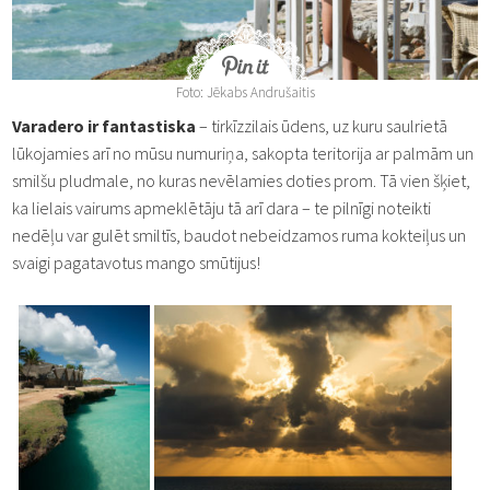
Foto: Jēkabs Andrušaitis
Varadero ir fantastiska
– tirkīzzilais ūdens, uz kuru saulrietā
lūkojamies arī no mūsu numuriņa, sakopta teritorija ar palmām un
smilšu pludmale, no kuras nevēlamies doties prom. Tā vien šķiet,
ka lielais vairums apmeklētāju tā arī dara – te pilnīgi noteikti
nedēļu var gulēt smiltīs, baudot nebeidzamos ruma kokteiļus un
svaigi pagatavotus mango smūtijus!