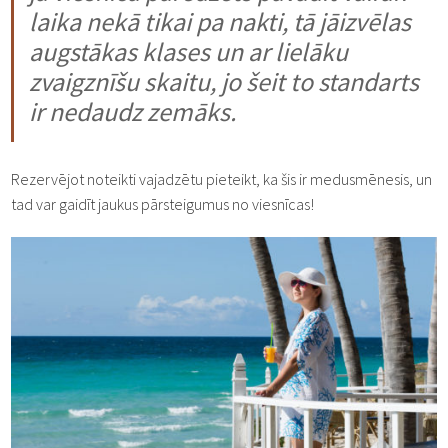
laika nekā tikai pa nakti, tā jāizvēlas
augstākas klases un ar lielāku
zvaigznīšu skaitu, jo šeit to standarts
ir nedaudz zemāks.
Rezervējot noteikti vajadzētu pieteikt, ka šis ir medusmēnesis, un
tad var gaidīt jaukus pārsteigumus no viesnīcas!