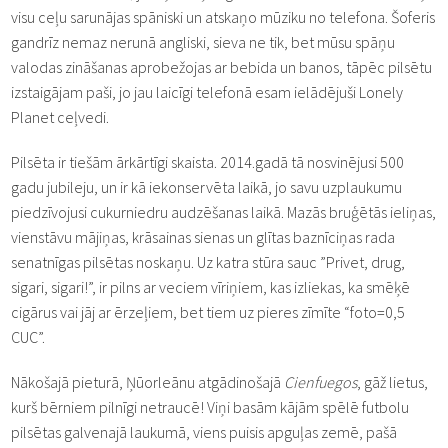
visu ceļu sarunājas spāniski un atskaņo mūziku no telefona. Šoferis
gandrīz nemaz nerunā angliski, sieva ne tik, bet mūsu spāņu
valodas zināšanas aprobežojas ar bebida un banos, tāpēc pilsētu
izstaigājam paši, jo jau laicīgi telefonā esam ielādējuši Lonely
Planet ceļvedi.
Pilsēta ir tiešām ārkārtīgi skaista. 2014.gadā tā nosvinējusi 500
gadu jubileju, un ir kā iekonservēta laikā, jo savu uzplaukumu
piedzīvojusi cukurniedru audzēšanas laikā. Mazās bruģētās ieliņas,
vienstāvu mājiņas, krāsainas sienas un glītas baznīciņas rada
senatnīgas pilsētas noskaņu. Uz katra stūra sauc ”Privet, drug,
sigari, sigari!”, ir pilns ar veciem vīriņiem, kas izliekas, ka smēķē
cigārus vai jāj ar ērzeļiem, bet tiem uz pieres zīmīte “foto=0,5
CUC”.
Nākošajā pieturā, Ņūorleānu atgādinošajā
Cienfuegos
, gāž lietus,
kurš bērniem pilnīgi netraucē! Viņi basām kājām spēlē futbolu
pilsētas galvenajā laukumā, viens puisis apguļas zemē, pašā