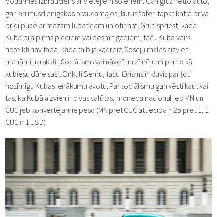
dodamies izbrauciens ar vietējiem šoferiem. Gan gluži retro auto,
gan arī mūsdienīgākos braucamajos, kurus šoferi tāpat katrā brīvā
brīdī pucē ar mazām lupatiņām un otiņām. Grūti spriest, kāda
Kuba bija pirms pieciem vai desmit gadiem, taču Kuba vairs
noteikti nav tāda, kāda tā bija kādreiz. Šoseju malās aizvien
manāmi uzraksti „Sociālisms vai nāve” un zīmējumi par to kā
kubiešu dūre sasit Onkuli Semu, taču tūrisms ir kļuvis par ļoti
nozīmīgu Kubas ienākumu avotu. Par sociālismu gan vēsti kaut vai
tas, ka Kubā aizvien ir divas valūtas, moneda nacional jeb MN un
CUC jeb konvertējamie peso (MN pret CUC attiecība ir 25 pret 1, 1
CUC ir 1 USD).