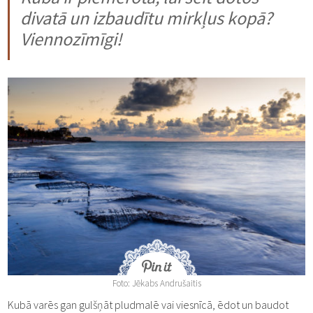
divatā un izbaudītu mirkļus kopā?
Viennozīmīgi!
Foto: Jēkabs Andrušaitis
Kubā varēs gan gulšņāt pludmalē vai viesnīcā, ēdot un baudot