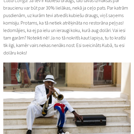
Cuba Conga
. Ja tev ir kubiešu draugs, tad tavas izmaksas par
braucienu var būt par 30% lielākas, nekā ja ceļo pats. Par katrām
pusdienām, uz kurām tevi atvedīs kubiešu draugs, viņš saņems
komisiju. Protams, ka tā netiek atrēķināta no restorāna peļņas!
Iedomājies, ka ej pa ielu un ieraugi koku, kurā aug dolāri. Vai iesi
tam garām? Noteikti nē! Ja no tā nokritīs kaut lapiņa, tu to kratīsi
tik ilgi, kamēr vairs nekas nenāks nost. Esi sveicināts Kubā, tu esi
dolāru koks!