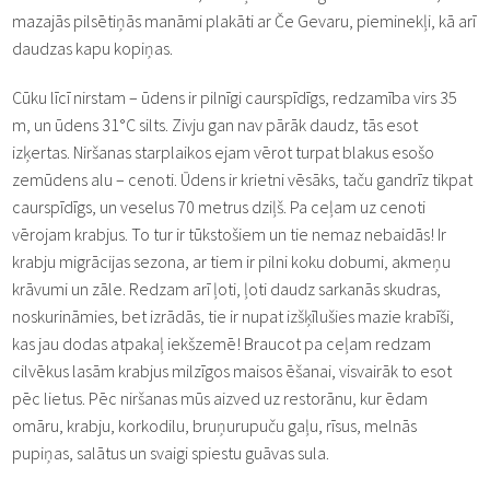
mazajās pilsētiņās manāmi plakāti ar Če Gevaru, pieminekļi, kā arī
daudzas kapu kopiņas.
Cūku līcī nirstam – ūdens ir pilnīgi caurspīdīgs, redzamība virs 35
m, un ūdens 31°C silts. Zivju gan nav pārāk daudz, tās esot
izķertas. Niršanas starplaikos ejam vērot turpat blakus esošo
zemūdens alu – cenoti. Ūdens ir krietni vēsāks, taču gandrīz tikpat
caurspīdīgs, un veselus 70 metrus dziļš. Pa ceļam uz cenoti
vērojam krabjus. To tur ir tūkstošiem un tie nemaz nebaidās! Ir
krabju migrācijas sezona, ar tiem ir pilni koku dobumi, akmeņu
krāvumi un zāle. Redzam arī ļoti, ļoti daudz sarkanās skudras,
noskurināmies, bet izrādās, tie ir nupat izšķīlušies mazie krabīši,
kas jau dodas atpakaļ iekšzemē! Braucot pa ceļam redzam
cilvēkus lasām krabjus milzīgos maisos ēšanai, visvairāk to esot
pēc lietus. Pēc niršanas mūs aizved uz restorānu, kur ēdam
omāru, krabju, korkodilu, bruņurupuču gaļu, rīsus, melnās
pupiņas, salātus un svaigi spiestu guāvas sula.