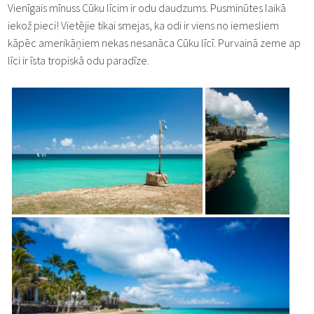
Vienīgais mīnuss Cūku līcim ir odu daudzums. Pusminūtes laikā
iekož pieci! Vietējie tikai smejas, ka odi ir viens no iemesliem
kāpēc amerikāņiem nekas nesanāca Cūku līcī. Purvainā zeme ap
līci ir īsta tropiskā odu paradīze.