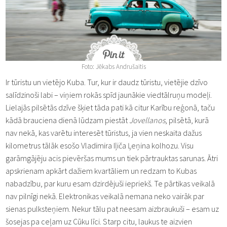
Foto: Jēkabs Andrušaitis
Ir tūristu un vietējo Kuba. Tur, kur ir daudz tūristu, vietējie dzīvo
salīdzinoši labi – viņiem rokās spīd jaunākie viedtālruņu modeļi.
Lielajās pilsētās dzīve šķiet tāda pati kā citur Karību reģonā, taču
kādā brauciena dienā lūdzam piestāt
Jovellanos
, pilsētā, kurā
nav nekā, kas varētu interesēt tūristus, ja vien neskaita dažus
kilometrus tālāk esošo Vladimira Iļiča Ļeņina kolhozu. Visu
garāmgājēju acis pievēršas mums un tiek pārtrauktas sarunas. Ātri
apskrienam apkārt dažiem kvartāliem un redzam to Kubas
nabadzību, par kuru esam dzirdējuši iepriekš. Te pārtikas veikalā
nav pilnīgi nekā. Elektronikas veikalā nemana neko vairāk par
sienas pulksteņiem. Nekur tālu pat neesam aizbraukuši – esam uz
šosejas pa ceļam uz Cūku līci. Starp citu, laukus te aizvien