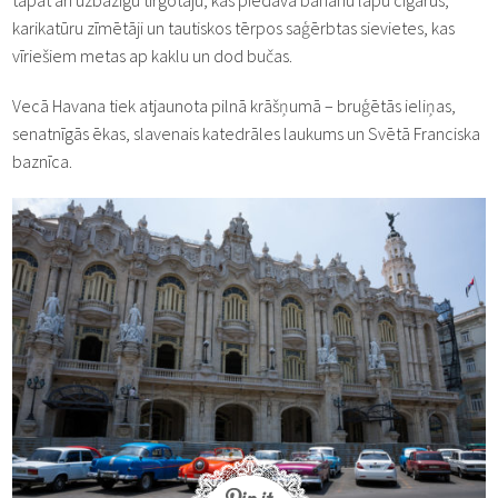
karikatūru zīmētāji un tautiskos tērpos saģērbtas sievietes, kas
vīriešiem metas ap kaklu un dod bučas.
Vecā Havana tiek atjaunota pilnā krāšņumā – bruģētās ieliņas,
senatnīgās ēkas, slavenais katedrāles laukums un Svētā Franciska
baznīca.