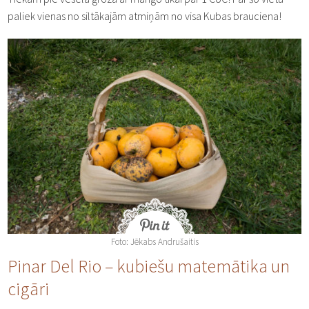
paliek vienas no siltākajām atmiņām no visa Kubas brauciena!
Foto: Jēkabs Andrušaitis
Pinar Del Rio – kubiešu matemātika un
cigāri