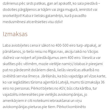
dzērienus pēc sirds patikas, gan arī apskatīt, ko sala piedāvā –
dodoties pārgājienos ar kājām vai zirga mugurā, ienirstot vai
snorkelējot! Kuba ir lielisks galamērķis, kurā pavadīto
medusmēnesi atcerēsieties visu dzīvi!
Izmaksas
Laba aviobiļetes cena ir sākot no 400-500 eiro turp-atpakaļ, ar
pārsēšanos, jo tiešo reisu no Rīgas nav, akciju laikā no Vācijas
dažreiz var noķert arī piedāvājumus zem 400 eiro. Viesnīca var
skatīties pēc vēlmēm, mazie vietējie namiņi/istabas ir pieejami
pat no pārdesmit dolāriem dienā, lielās viesnīcas atkarībā no
izvēlētā servisa līmeņa. Jārēķinās, ka būs vajadzīga arī vīzas karte,
ko var iegādāties tūrisma aģentūrā Latvijā, mums tā izmaksāja 36
eiro no personas. Pērkot biļetes no ASV, būs cita kārtība, tur
vajadzētu interesēties pie vietējās aviokompānijas, jo
amerikāņiem ir citi noteikumi iebraukšanai un viņu
aviokompānijas pieturas pie tiem. Pērkot kombinēto