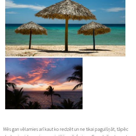
Mēs gan vēlamies arī kaut ko redzēt un ne tikai pagulšņāt, tāpēc