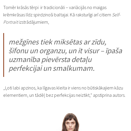
Tomēr krāsās tērpi ir tradicionāli – variācijās no maigas
krēmkrāsas līdz spirdzinoši baltajai. Kā raksturīgi arī citiem
Self-
Portrait
izstrādājumiem,
mežgīnes tiek miksētas ar zīdu,
šifonu un organzu, un it visur – īpaša
uzmanība pievērsta detaļu
perfekcijai un smalkumam.
„Ļoti labi apzinos, ka līgavas kleita ir viens no būtiskākajiem kāzu
elementiem, un tādēļ bez perfekcijas neiztikt,” apstiprina autors.