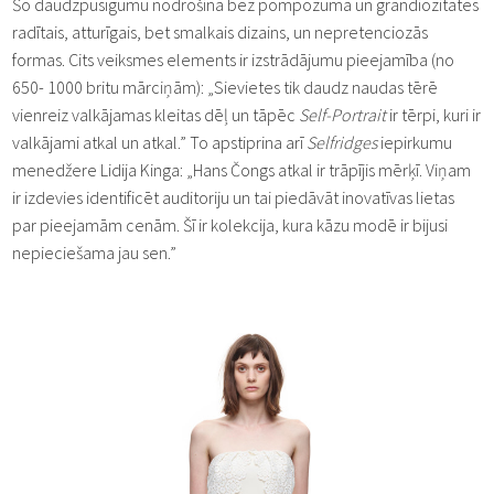
Šo daudzpusīgumu nodrošina bez pompozuma un grandiozitātes
radītais, atturīgais, bet smalkais dizains, un nepretenciozās
formas. Cits veiksmes elements ir izstrādājumu pieejamība (no
650- 1000 britu mārciņām): „Sievietes tik daudz naudas tērē
vienreiz valkājamas kleitas dēļ un tāpēc
Self-Portrait
ir tērpi, kuri ir
valkājami atkal un atkal.” To apstiprina arī
Selfridges
iepirkumu
menedžere Lidija Kinga: „Hans Čongs atkal ir trāpījis mērķī. Viņam
ir izdevies identificēt auditoriju un tai piedāvāt inovatīvas lietas
par pieejamām cenām. Šī ir kolekcija, kura kāzu modē ir bijusi
nepieciešama jau sen.”