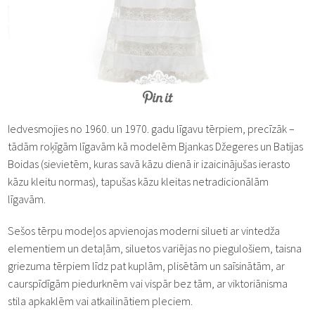
Iedvesmojies no 1960. un 1970. gadu līgavu tērpiem, precīzāk –
tādām roķīgām līgavām kā modelēm Bjankas Džegeres un Batijas
Boidas (sievietēm, kuras savā kāzu dienā ir izaicinājušas ierasto
kāzu kleitu normas), tapušas kāzu kleitas netradicionālām
līgavām.
Sešos tērpu modeļos apvienojas moderni silueti ar vintedža
elementiem un detaļām, siluetos variējas no piegulošiem, taisna
griezuma tērpiem līdz pat kuplām, plisētām un saīsinātām, ar
caurspīdīgām piedurknēm vai vispār bez tām, ar viktoriānisma
stila apkaklēm vai atkailinātiem pleciem.