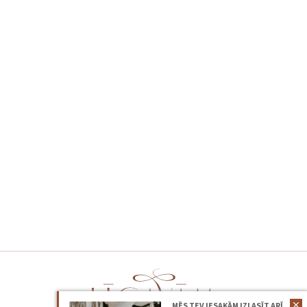
MĒS TEV IESAKĀM IZLASĪT ARĪ