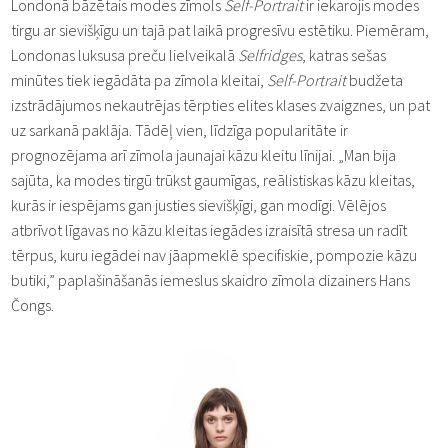
Londonā bāzētais modes zīmols
Self-Portrait
ir iekarojis modes
tirgu ar sievišķīgu un tajā pat laikā progresīvu estētiku. Piemēram,
Londonas luksusa preču lielveikalā
Selfridges
, katras sešas
minūtes tiek iegādāta pa zīmola kleitai,
Self-Portrait
budžeta
izstrādājumos nekautrējas tērpties elites klases zvaigznes, un pat
uz sarkanā paklāja. Tādēļ vien, līdzīga popularitāte ir
prognozējama arī zīmola jaunajai kāzu kleitu līnijai. „Man bija
sajūta, ka modes tirgū trūkst gaumīgas, reālistiskas kāzu kleitas,
kurās ir iespējams gan justies sievišķīgi, gan modīgi. Vēlējos
atbrīvot līgavas no kāzu kleitas iegādes izraisītā stresa un radīt
tērpus, kuru iegādei nav jāapmeklē specifiskie, pompozie kāzu
butiki,” paplašināšanās iemeslus skaidro zīmola dizainers Hans
Čongs.