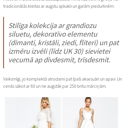
tradicionālās kleitas ar augstu apkakli un garām piedurknēm.
Stilīga kolekcija ar grandiozu
siluetu, dekoratīvo elementu
(dimanti, kristāli, ziedi, fliteri) un pat
izmēru izvēli (līdz UK 30) sievietei
vecumā ap divdesmit, trīsdesmit.
Veiksmīgi, jo komplektā atrodami pat īpaši aksesuāri un apavi. Un
cenās sākot ar 60 un ne augstāk par 250 britu mārciņām.