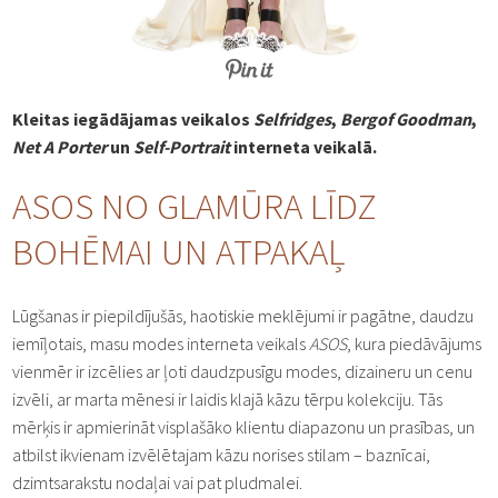
Kleitas iegādājamas veikalos
Selfridges
,
Bergof Goodman
,
Net A Porter
un
Self-Portrait
interneta veikalā.
ASOS NO GLAMŪRA LĪDZ
BOHĒMAI UN ATPAKAĻ
Lūgšanas ir piepildījušās, haotiskie meklējumi ir pagātne, daudzu
iemīļotais, masu modes interneta veikals
ASOS
, kura piedāvājums
vienmēr ir izcēlies ar ļoti daudzpusīgu modes, dizaineru un cenu
izvēli, ar marta mēnesi ir laidis klajā kāzu tērpu kolekciju. Tās
mērķis ir apmierināt visplašāko klientu diapazonu un prasības, un
atbilst ikvienam izvēlētajam kāzu norises stilam – baznīcai,
dzimtsarakstu nodaļai vai pat pludmalei.