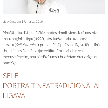
Līgavām.com 17. marts, 2016
Pēdējā laika divi aktuālākie modes zīmoli, viens, kurš nosedz
masu apģērbu tirgu (
ASOS
), otrs, kurš atrodas uz robežas ar
luksusu (
Self-Portrait
), ir prezentējuši paši savu līgavu tērpu līniju.
Un, lai finansiālos līdzekļus veltītu kāzu norisei un/vai
medusmēnesim, abu piedāvājums ir budžetam draudzīgs un
saudzīgs.
SELF
PORTRAIT NEATRADICIONĀLAI
LĪGAVAI