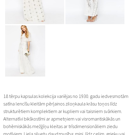
18 tērpu kapsulas kolekcija variējas no 1930. gadu iedvesmotām
satīna lencīšu kleitām pērļainos ziloņkaula krāsu toņos līdz
strukturētiem komplektiem ar kupliem vai taisniem svārkiem.
Alternatīvi bikškostīmi ar apmetņiem vai visromantiskākās un
bohēmiskākās mežģīņu kleitas ar trīsdimensionāliem ziedu
motīviem. Liela siluetu daudzpusība: mini, līdz celim, grieķu vai